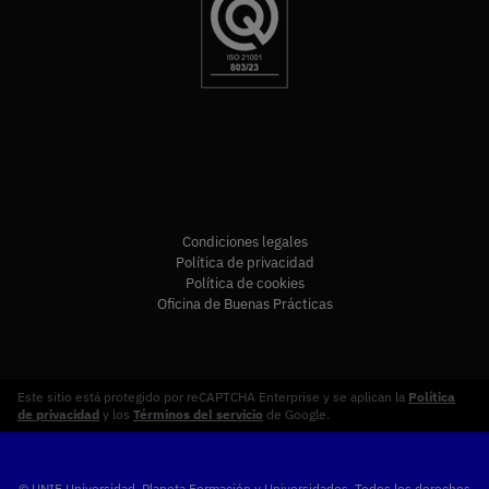
Condiciones legales
Política de privacidad
Política de cookies
Oficina de Buenas Prácticas
Este sitio está protegido por reCAPTCHA Enterprise y se aplican la
Política
de privacidad
y los
Términos del servicio
de Google.
© UNIE Universidad. Planeta Formación y Universidades. Todos los derechos