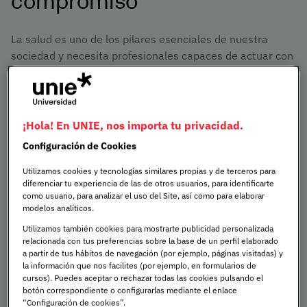
La salud es uno de los pilares esenciales de nuestra
sociedad y necesita profesionales capaces de actuar con
criterio, sensibilidad y responsabilidad. En un mundo
donde los avances científicos, los desafíos éticos y las
necesidades sociales cambian constantemente, estudiar
Ciencias de la Salud implica mucho más que adquirir
¡Hola! En UNIE, nos importa tu privacidad.
conocimientos: es desarrollar una mirada crítica,
Configuración de Cookies
humana y multidisciplinar sobre el cuidado de las
personas.
Utilizamos cookies y tecnologías similares propias y de terceros para
diferenciar tu experiencia de las de otros usuarios, para identificarte
como usuario, para analizar el uso del Site, así como para elaborar
En UNIE Universidad aprenderás haciendo, con una
modelos analíticos.
formación práctica y conectada con la realidad del
Utilizamos también cookies para mostrarte publicidad personalizada
mundo sanitario. Desde el primer día participarás en
relacionada con tus preferencias sobre la base de un perfil elaborado
simulaciones clínicas, retos reales y proyectos en equipo
a partir de tus hábitos de navegación (por ejemplo, páginas visitadas) y
con estudiantes de otras disciplinas. Tendrás cerca a
la información que nos facilites (por ejemplo, en formularios de
cursos). Puedes aceptar o rechazar todas las cookies pulsando el
docentes que también son profesionales en activo y que
botón correspondiente o configurarlas mediante el enlace
te acompañarán en tu crecimiento.
“Configuración de cookies”.