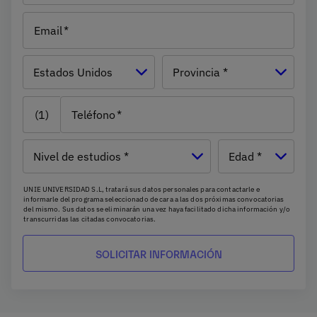
Email
País
Estados Unidos
Provincia *
(1)
Teléfono
Nivel de
Edad
estudios
UNIE UNIVERSIDAD S.L, tratará sus datos personales para contactarle e
informarle del programa seleccionado de cara a las dos próximas convocatorias
del mismo. Sus datos se eliminarán una vez haya facilitado dicha información y/o
transcurridas las citadas convocatorias.
Ud. podrá ejercer los derechos de acceso, supresión, rectificación, oposición,
limitación y portabilidad, mediante carta a UNIE UNIVERSIDAD S.L - Apartado de
Correos 221 de Barcelona, o remitiendo un email a
rgpd@universidadunie.com
.
Asimismo, cuando lo considere oportuno podrá presentar una reclamación ante
la Agencia Española de protección de datos.
Podrá ponerse en contacto con nuestro Delegado de Protección de Datos
mediante escrito dirigido a
dpo@planeta.es
o a Grupo Planeta, At.: Delegado de