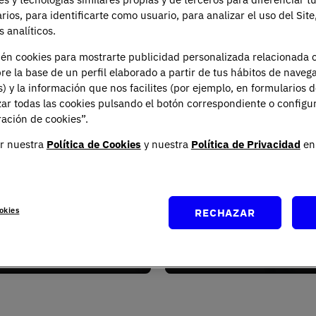
or las que estudiar est
arios, para identificarte como usuario, para analizar el uso del Sit
 analíticos.
abajar en aquello que te gusta, desarrollarte y crecer, disfrut
ién cookies para mostrarte publicidad personalizada relacionada 
re la base de un perfil elaborado a partir de tus hábitos de naveg
s) y la información que nos facilites (por ejemplo, en formularios 
ar todas las cookies pulsando el botón correspondiente o configu
+
ación de cookies”.
r nuestra
Política de Cookies
y nuestra
Política de Privacidad
en 
prendizaje
Claustro
okies
RECHAZAR
periencial
experto
s y simulaciones que
Profesionales que combin
ean la práctica clínica real.
aula, investigación y práct
clínica.