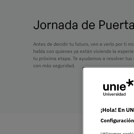
Jornada de Puerta
Antes de decidir tu futuro, ven a verlo por ti
habla con quienes ya están viviendo la experie
tu próxima etapa. Te ayudamos a resolver tus 
con más seguridad.
Apúntate aquí
¡Hola! En UN
Configuración
Utilizamos cooki