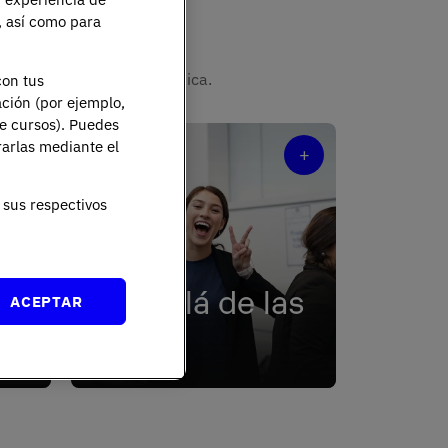
e programa
e, así como para
ando de una experiencia única.
con tus
ación (por ejemplo,
de cursos). Puedes
rarlas mediante el
+
+
sus respectivos
Más allá de las
ACEPTAR
aulas
an
Un ecosistema de eventos,
ica
actividades y asociaciones.