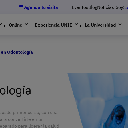
Agenda tu visita
Eventos
Blog
Noticias
Soy:
E
Online
Experiencia UNIE
La Universidad
 en Odontología
ología
esde primer curso, con una
para convertirte en un
parado para liderar la salud