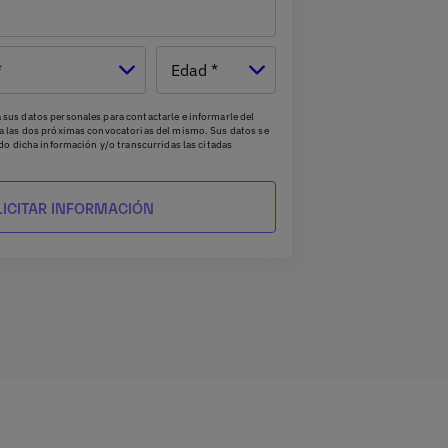
Edad
sus datos personales para contactarle e informarle del
a las dos próximas convocatorias del mismo. Sus datos se
ado dicha información y/o transcurridas las citadas
de acceso, supresión, rectificación, oposición, limitación
 a UNIE UNIVERSIDAD S.L - Apartado de Correos 221 de
il a
rgpd@universidadunie.com
. Asimismo, cuando lo
ntar una reclamación ante la Agencia Española de
 nuestro Delegado de Protección de Datos mediante
.es
o a Grupo Planeta, At.: Delegado de Protección de
, 08034 Barcelona .