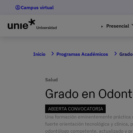
Pasar
Campus virtual
al
contenido
principal
Presencial
Inicio
Programas Académicos
Grado
Salud
Grado en Odont
ABIERTA CONVOCATORIA
Una formación eminentemente práctica d
fuerte orientación tecnológica y clínica, 
odontólogo competente, actualizado y pre