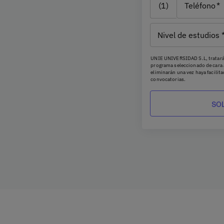
(1)
Teléfono
ico y práctica clínica de
alidad asistencial. Desde
Nivel de
a en entornos simulados con
estudios
ción a pacientes bajo
UNIE UNIVERSIDAD S.L, tratará 
á ganar seguridad, criterio
programa seleccionado de cara 
eliminarán una vez haya facilit
convocatorias.
Ud. podrá ejercer los derechos 
y portabilidad, mediante carta
demanda a través de
Barcelona, o remitiendo un ema
s campos de especialización.
considere oportuno podrá prese
protección de datos.
 el entorno sanitario actual
Podrá ponerse en contacto con
con los desafíos del sector,
escrito dirigido a
dpo@planeta
Datos, Avda. Diagonal 662-664
sionales en activo.