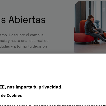
s Abiertas
 mismo. Descubre el campus,
ncia y hazte una idea real de
dudas y a tomar tu decisión
IE, nos importa tu privacidad.
 de Cookies
es y tecnologías similares propias y de terceros para diferenciar t