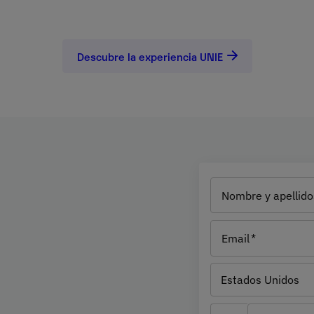
Descubre la experiencia UNIE
Grado
Nombre y apellido
 vocación clara: formar
Email
codental desde una mirada
 adquirirás una base sólida
País
mpetencias clínicas
Estados Unidos
 patologías orales,
vención hay una persona.