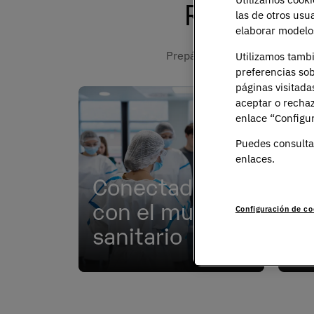
Razones p
las de otros usu
elaborar modelos
Prepárate para lo que será tr
Utilizamos tamb
preferencias sob
páginas visitada
aceptar o rechaz
+
enlace “Configur
Puedes consulta
enlaces.
Conectados
con el mundo
A
Configuración de co
sanitario
ex
Convenios con hospitales,
Reto
clínicas y centros de
recr
investigación de referencia.