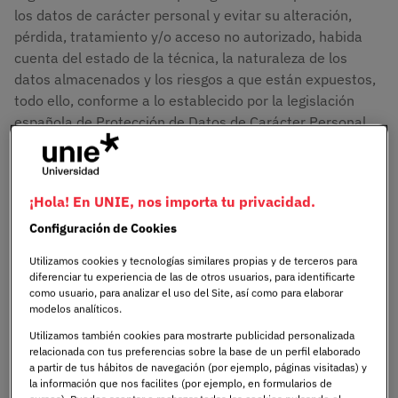
los datos de carácter personal y evitar su alteración,
pérdida, tratamiento y/o acceso no autorizado, habida
cuenta del estado de la técnica, la naturaleza de los
datos almacenados y los riesgos a que están expuestos,
todo ello, conforme a lo establecido por la legislación
española de Protección de Datos de Carácter Personal.
LA COMPAÑÍA no se hace responsable frente a los
Usuarios, por la revelación de sus datos personales a
terceros que no sea debida a causas directamente
¡Hola! En UNIE, nos importa tu privacidad.
imputables a LA COMPAÑÍA, ni por el uso que de tales
Configuración de Cookies
datos hagan terceros ajenos a LA COMPAÑÍA.
Utilizamos cookies y tecnologías similares propias y de terceros para
4) Uso correcto de la página web
diferenciar tu experiencia de las de otros usuarios, para identificarte
como usuario, para analizar el uso del Site, así como para elaborar
modelos analíticos.
El Usuario se compromete a utilizar la página web, los
contenidos y servicios de conformidad con la Ley, las
Utilizamos también cookies para mostrarte publicidad personalizada
relacionada con tus preferencias sobre la base de un perfil elaborado
presentes Condiciones de Uso, las buenas costumbres y
a partir de tus hábitos de navegación (por ejemplo, páginas visitadas) y
el orden público. Del mismo modo el Usuario se obliga a
la información que nos facilites (por ejemplo, en formularios de