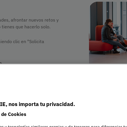
des, afrontar nuevos retos y
 tienes que hacerlo solo.
endo clic en "Solicita
o
.
IE, nos importa tu privacidad.
 de Cookies
es y tecnologías similares propias y de terceros para diferenciar t