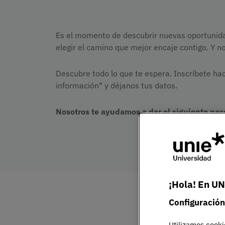
Es el momento de descubrir nuevas oportunida
elegir el camino que mejor encaje contigo. Y no
Descubre todo lo que te espera. Inscríbete haci
información" y déjanos tus datos.
Nosotros te ayudamos a dar el siguiente pas
¡Hola! En UN
Configuración
Utilizamos cooki