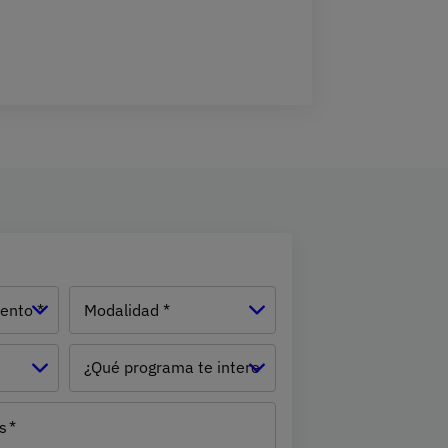
Modalidad
¿Qué
programa
te
s
interesa?