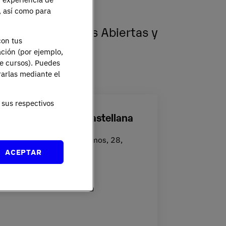
e, así como para
de clase
ornada de Puertas Abiertas y
con tus
ación (por ejemplo,
de cursos). Puedes
rarlas mediante el
sus respectivos
bicación Campus Castellana
venida de Monforte de Lemos, 28,
ACEPTAR
adrid
Ciencias de la Salud