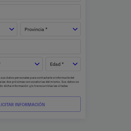
Provincia *
Edad
sus datos personales para contactarle e informarle del
a las dos próximas convocatorias del mismo. Sus datos se
ado dicha información y/o transcurridas las citadas
de acceso, supresión, rectificación, oposición, limitación
 a UNIE UNIVERSIDAD S.L - Apartado de Correos 221 de
il a
rgpd@universidadunie.com
. Asimismo, cuando lo
ntar una reclamación ante la Agencia Española de
 nuestro Delegado de Protección de Datos mediante
.es
o a Grupo Planeta, At.: Delegado de Protección de
, 08034 Barcelona .