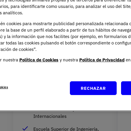
arios, para identificarte como usuario, para analizar el uso del Sit
ro empieza mucho antes del primer día 
 analíticos.
e quieres construirlo. Ven a nuestra J
ién cookies para mostrarte publicidad personalizada relacionada 
prepárate a ser quien quieres ser.
re la base de un perfil elaborado a partir de tus hábitos de naveg
s) y la información que nos facilites (por ejemplo, en formularios 
ar todas las cookies pulsando el botón correspondiente o configu
ación de cookies”.
r nuestra
Política de Cookies
y nuestra
Política de Privacidad
en 
Ubicación Campus Arapiles
U
Calle de Arapiles, 14, Madrid - Chamberí
A
okies
RECHAZAR
M
Ciencias Sociales y Comunicación
Ciencias Jurídicas y Relaciones
Internacionales
Escuela Superior de Ingeniería,