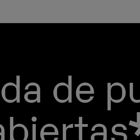
da de p
abiertas