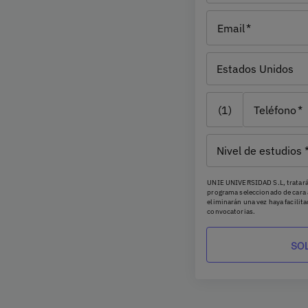
ubrir qué te mueve, qué
Email
iversitario.
País
te
a tomar una decisión con
Estados Unidos
 todo se entiende de otra
(1)
Teléfono
ones de UNIE
y cómo se
,
podrás hablar con
Nivel de
 la experiencia universitaria
estudios
..
UNIE UNIVERSIDAD S.L, tratará 
programa seleccionado de cara 
eliminarán una vez haya facilit
convocatorias.
Ud. podrá ejercer los derechos 
y portabilidad, mediante carta
Barcelona, o remitiendo un ema
considere oportuno podrá prese
protección de datos.
Podrá ponerse en contacto con
escrito dirigido a
dpo@planeta
Datos, Avda. Diagonal 662-664