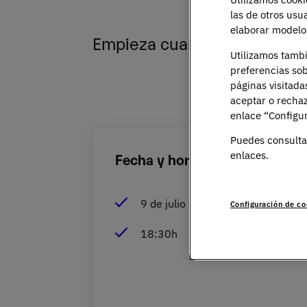
las de otros usu
Tu futu
elaborar modelos
Empieza cuando decides dónd
Utilizamos tamb
preferencias sob
páginas visitada
aceptar o rechaz
enlace “Configur
Puedes consulta
enlaces.
Fecha y hora
9 de julio
Configuración de co
18:30h