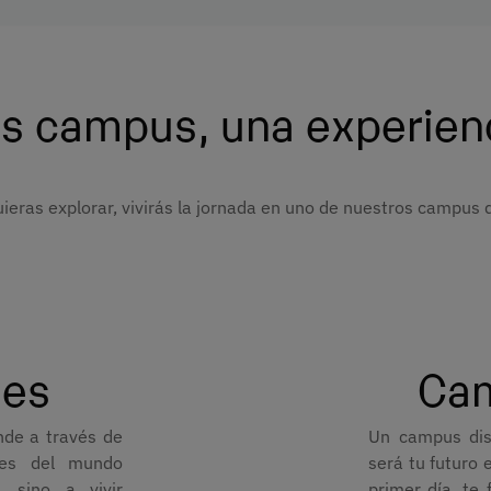
s campus, una experien
ieras explorar, vivirás la jornada en uno de nuestros campus 
les
Cam
de a través de
Un campus dis
ales del mundo
será tu futuro 
, sino a vivir
primer día, te