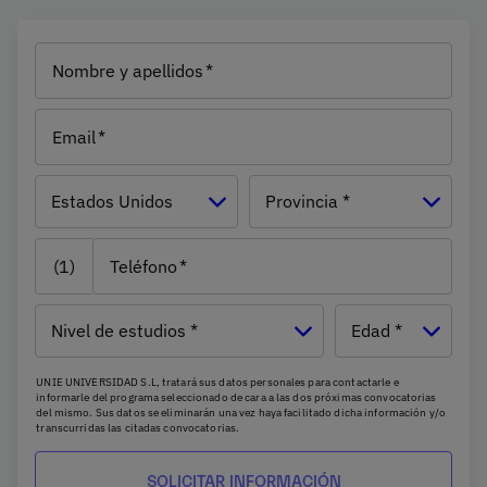
Nombre y apellidos
Email
País
Estados Unidos
Provincia *
(1)
Teléfono
Nivel de
Edad
estudios
UNIE UNIVERSIDAD S.L, tratará sus datos personales para contactarle e
informarle del programa seleccionado de cara a las dos próximas convocatorias
del mismo. Sus datos se eliminarán una vez haya facilitado dicha información y/o
transcurridas las citadas convocatorias.
Ud. podrá ejercer los derechos de acceso, supresión, rectificación, oposición,
limitación y portabilidad, mediante carta a UNIE UNIVERSIDAD S.L - Apartado de