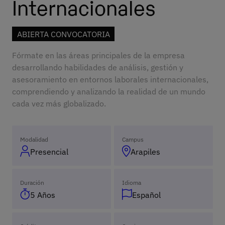
Internacionales
ABIERTA CONVOCATORIA
Fórmate en las áreas principales de la empresa
desarrollando habilidades de análisis, gestión y
asesoramiento en entornos laborales internacionales,
comprendiendo y analizando la realidad de un mundo
cada vez más globalizado.
Modalidad
Campus
Presencial
Arapiles
Duración
Idioma
5 Años
Español