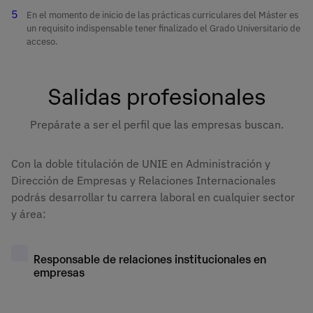
Estados Unidos
Optativa 2 ADE
8º
En el momento de inicio de las prácticas curriculares del Máster es
Políticas globales
4º
Creatividad e innovación
2º
un requisito indispensable tener finalizado el Grado Universitario de
Gestión de la
6º
contemporáneas
acceso.
Politica Exterior de
10º
en nuevos entornos
Optativa 3 ADE
8º
sostenibilidad
España
Créditos totales
Sistemas políticos
2º
Salidas profesionales
Prácticas externas ADE
8º
Resiliencia empresarial
6º
Organizaciones
10º
comparados
Internacionales
Prepárate a ser el perfil que las empresas buscan.
Trabajo Fin de Grado ADE
8º
Business intelligence
6º
Créditos totales
Geopolítica mundial
10º
Con la doble titulación de UNIE en Administración y
Optativa 2 RRII
7º/8º
Habilidades directivas
6º
Dirección de Empresas y Relaciones Internacionales
podrás desarrollar tu carrera laboral en cualquier sector
Diplomacia pública y
10º
Optativa 3 RRII
7º/8º
y área:
Optativa 1: RRII
5º/6º
marca país
Créditos totales
Estudios regionales: Asia
10º
Responsable de relaciones institucionales en
empresas
Créditos totales
Estudios regionales:
10º