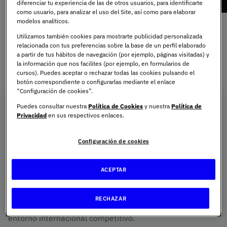
diferenciar tu experiencia de las de otros usuarios, para identificarte
aprendizaje real en colaboración con
teorí
como usuario, para analizar el uso del Site, así como para elaborar
empresas líderes.
primer
modelos analíticos.
Utilizamos también cookies para mostrarte publicidad personalizada
relacionada con tus preferencias sobre la base de un perfil elaborado
a partir de tus hábitos de navegación (por ejemplo, páginas visitadas) y
la información que nos facilites (por ejemplo, en formularios de
Descubre la experiencia UNIE
cursos). Puedes aceptar o rechazar todas las cookies pulsando el
botón correspondiente o configurarlas mediante el enlace
“Configuración de cookies”.
Puedes consultar nuestra
Política de Cookies
y nuestra
Política de
Presentación del Doble
Privacidad
en sus respectivos enlaces.
Grado
Configuración de cookies
Esta doble titulación de UNIE responde a las necesidades
ACEPTAR
empresariales actuales y a la demanda de perfiles con
visión estratégica y global. Te aporta una comprensión
RECHAZAR
sólida de las principales áreas de una organización en un
entorno internacional competitivo.