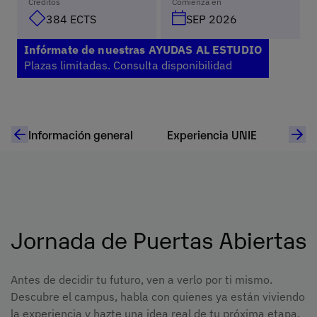
Créditos
Comienza en
384 ECTS
SEP 2026
Infórmate de nuestras AYUDAS AL ESTUDIO
Plazas limitadas. Consulta disponibilidad
Información general
Experiencia UNIE
Plan
Jornada de Puertas Abiertas
Antes de decidir tu futuro, ven a verlo por ti mismo.
Descubre el campus, habla con quienes ya están viviendo
la experiencia y hazte una idea real de tu próxima etapa.