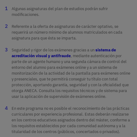
Investigación de
3º
adicionalmente una más.
Responsabilidad
7º
Asignatura
Semestre
Asignatura
Semestre
Algunas asignaturas del plan de estudios podrán sufrir
Mercados
empresarial y perspectiva
Fundamentos del
1º
modificaciones.
Creación y gestión de
5º
de género
ONU y Derechos
9º
marketing
Investigación cuantitativa
Asignatura
Semestre
empresas
Referente a la oferta de asignaturas de carácter optativo, se
Historia del mundo
3º
Humanos
requerirá un número mínimo de alumnos matriculados en cada
Moderno
Dirección internacional de
7º
Derecho Diplomático y
asignatura para que ésta se imparta.
Teorías, conceptos y
1º
Investigación cualitativa
Planificación financiera
5º
la empresa
Consular
Seguridad internacional
9º
debates de las Relaciones
Seguridad y rigor de los exámenes gracias a un
sistema de
Derecho de la empresa
4º
Internacionales
acreditación visual y antifraude
, mediante autenticación por
Empresa digital y startups
Gestión comercial y
5º
parte de un agente humano y una segunda cámara de control del
Comunicación digital
7º
Derecho de la
Religión en las RRII
9º
ventas
entorno del alumno para exámenes online y a un sistema de
Competencia
Macroeconomía
4º
Microeconomía
2º
monitorización de la actividad de la pantalla para exámenes online
Emprendimiento y nuevos
y presenciales, que te permitirá conseguir tu título con total
Dirección Estratégica
7º
ONU y Derechos
9º
modelos de negocio
Derecho Internacional
5º
protección, aportando garantía, seguridad y con la oficialidad que
Comercio y Mercados
Inglés de negocios
4º
Humanos
Contabilidad Financiera I
2º
otorga ANECA. Consulta los requisitos técnicos y de sistema para
Público
Internacionales
usar la aplicación de supervisión de exámenes online.
Optativa 1 ADE
7º
Excelencia empresarial
Predicciones económico-
4º
Estudios Regionales:
9º
Introducción al Derecho
2º
En este programa no es posible el reconocimiento de las prácticas
Derecho de la UE
6º
Derecho del Comercio
empresariales
Africa
curriculares por experiencia profesional. Estas deberán realizarse
Análisis de política
7º
Internacional
en los centros educativos asignados dentro del máster, conforme a
exterior y diplomacia
Comportamiento del
2º
los requisitos establecidos por cada comunidad autónoma y a la
Logística y operaciones
6º
Gestión de la innovación
4º
Estudios Regionales:
9º
consumidor
titularidad de los centros (públicos, concertados o privados).
en la empresa