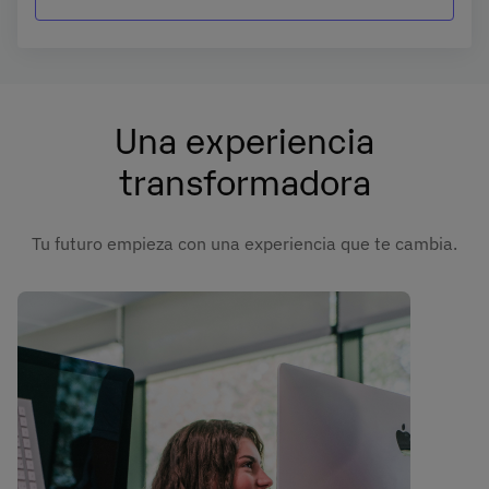
Correos 221 de Barcelona, o remitiendo un email a
rgpd@universidadunie.com
.
Asimismo, cuando lo considere oportuno podrá presentar una reclamación ante
la Agencia Española de protección de datos.
Podrá ponerse en contacto con nuestro Delegado de Protección de Datos
mediante escrito dirigido a
dpo@planeta.es
o a Grupo Planeta, At.: Delegado de
Protección de Datos, Avda. Diagonal 662-664, 08034 Barcelona .
Una experiencia
transformadora
Tu futuro empieza con una experiencia que te cambia.
Imagen