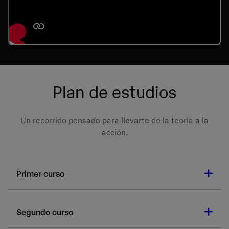
Plan de estudios
Un recorrido pensado para llevarte de la teoría a la
acción.
Primer curso
Durante el primer y segundo año aprenderás los
conceptos fundamentales de la Administración de
Segundo curso
empresas y las Relaciones internacionales. Además,