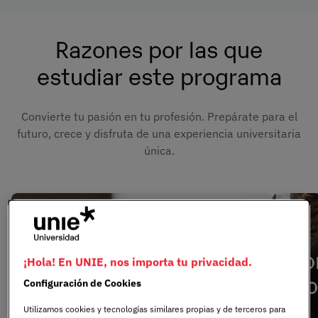
Razones por las que
estudiar este programa
Convierte tu pasión en tu profesión. Prepárate para el
futuro, crece y disfruta de una experiencia universitaria
única.
+
Conectados al mundo
Ap
¡Hola! En UNIE, nos importa tu privacidad.
laboral
y 
Configuración de Cookies
Utilizamos cookies y tecnologías similares propias y de terceros para
Comienza con una ventaja competitiva:
Simula