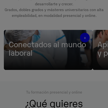
desarrollarte y crecer.
Grados, dobles grados y másteres universitarios con alta
empleabilidad, en modalidad presencial y online.
+
Conectados al mundo
Ap
laboral
y 
Multiplica tus oportunidades y accede a
Vive t
empresas líderes del sector.
simul
innov
Tu formación presencial y online
¿Qué quieres