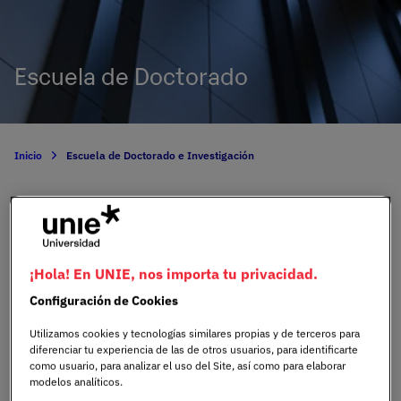
Escuela de Doctorado
Inicio
Escuela de Doctorado e Investigación
¿Por qué estudiar un
¡Hola! En UNIE, nos importa tu privacidad.
doctorado en UNIE?
Configuración de Cookies
Utilizamos cookies y tecnologías similares propias y de terceros para
UNIE Universidad impulsa programas de doctorado
diferenciar tu experiencia de las de otros usuarios, para identificarte
interuniversitarios avalados por una comunidad
como usuario, para analizar el uso del Site, así como para elaborar
académica comprometida con la excelencia en la
modelos analíticos.