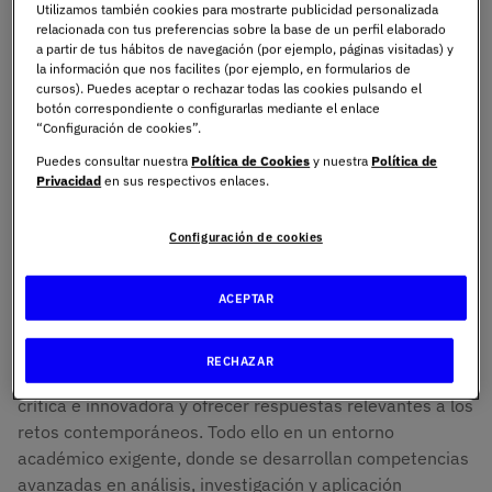
formación científico-técnica de quienes buscan
Utilizamos también cookies para mostrarte publicidad personalizada
convertirse en
líderes del pensamiento, la
relacionada con tus preferencias sobre la base de un perfil elaborado
a partir de tus hábitos de navegación (por ejemplo, páginas visitadas) y
investigación y la innovación para contribuir con
la información que nos facilites (por ejemplo, en formularios de
soluciones relevantes a los desafíos contemporáneos.
cursos). Puedes aceptar o rechazar todas las cookies pulsando el
botón correspondiente o configurarlas mediante el enlace
Nuestros doctorados se basan en un modelo riguroso y
“Configuración de cookies”.
dinámico. Aunque su núcleo está en la universidad,
Puedes consultar nuestra
Política de Cookies
y nuestra
Política de
cuentan con la colaboración activa de entidades,
Privacidad
en sus respectivos enlaces.
organismos e instituciones tanto a nivel nacional como
internacional, dentro del
ecosistema de I+D+i.
Configuración de cookies
Un doctorado en UNIE es
mucho más que una etapa
académica
. Es una plataforma para generar impacto,
ACEPTAR
transformar entornos y liderar el futuro en cada
disciplina. Están diseñados para profundizar en el
RECHAZAR
conocimiento especializado, fomentar una mentalidad
crítica e innovadora y ofrecer respuestas relevantes a los
retos contemporáneos. Todo ello en un entorno
académico exigente, donde se desarrollan competencias
avanzadas en análisis, investigación y aplicación