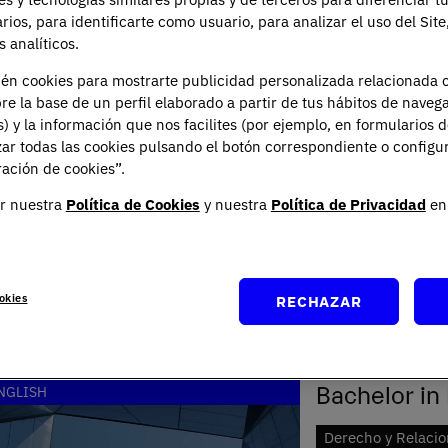
arios, para identificarte como usuario, para analizar el uso del Sit
Grado en Cr
 analíticos.
ién cookies para mostrarte publicidad personalizada relacionada 
Derecho y Relacio
re la base de un perfil elaborado a partir de tus hábitos de naveg
s) y la información que nos facilites (por ejemplo, en formularios 
El único grado dond
ar todas las cookies pulsando el botón correspondiente o configu
Fórmate en los perf
ación de cookies”.
PRESENCIAL
ESPA
r nuestra
Política de Cookies
y nuestra
Política de Privacidad
en 
okies
RECHAZAR
Bachelor in 
NGLISH
Derecho y Relacio