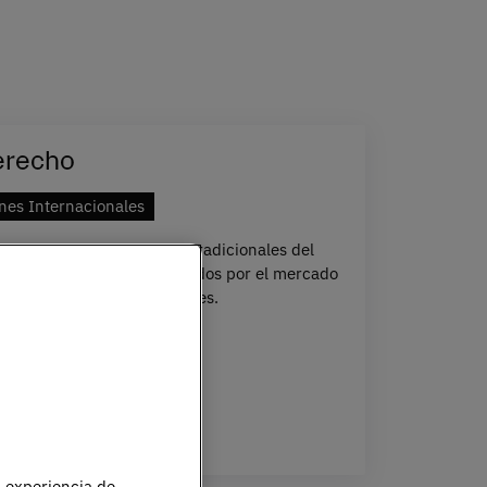
erecho
nes Internacionales
excelente en las materias tradicionales del
 en el campo más demandados por el mercado
 los negocios internacionales.
ÑOL
4 AÑOS
u experiencia de