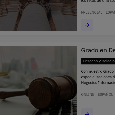
los retos de una s
PRESENCIAL
ESPA
Grado en D
Derecho y Relacio
Con nuestro Grado 
especializaciones 
Negocios Internaci
ONLINE
ESPAÑOL