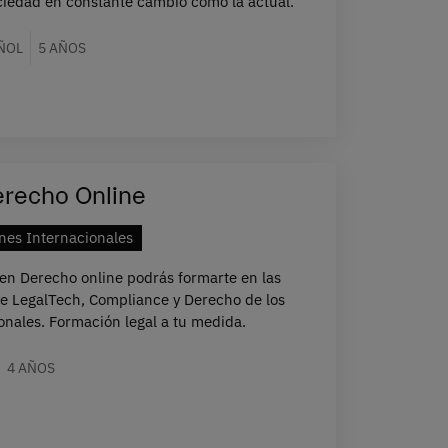
ociedad en constante cambio como la actual.
ÑOL
5 AÑOS
erecho Online
nes Internacionales
en Derecho online podrás formarte en las
de LegalTech, Compliance y Derecho de los
onales. Formación legal a tu medida.
4 AÑOS