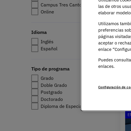
Campus Tres Cantos
las de otros usu
Online
elaborar modelos
Utilizamos tamb
preferencias sob
Idioma
páginas visitada
Inglés
aceptar o rechaz
Español
enlace “Configur
Puedes consulta
enlaces.
Tipo de programa
Grado
Doble Grado
Configuración de co
Postgrado
Doctorado
Diploma de Especialización
E