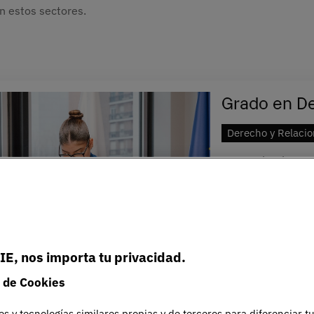
 estos sectores.
Grado en D
Derecho y Relacio
Formación sólida y 
Derecho, así como
laboral: Derecho de
PRESENCIAL
ESPA
IE, nos importa tu privacidad.
 de Cookies
es y tecnologías similares propias y de terceros para diferenciar t