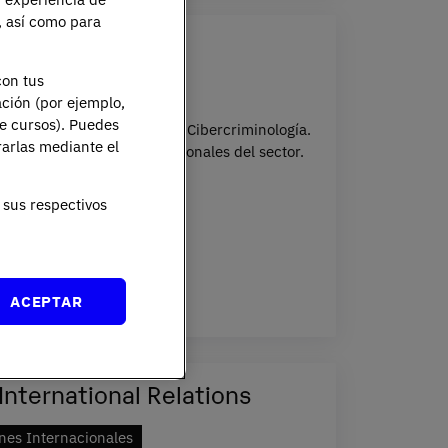
e, así como para
iminología
con tus
nes Internacionales
ación (por ejemplo,
de cursos). Puedes
e podrás especializarte en Cibercriminología.
rarlas mediante el
iles con más salidas profesionales del sector.
ÑOL
4 AÑOS
sus respectivos
ACEPTAR
International Relations
nes Internacionales