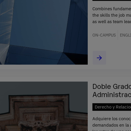
Combines fundament
the skills the job 
as well as team le
ON-CAMPUS
ENGL
Doble Grad
Administrac
Derecho y Relacio
Adquiere los conoc
demandados en la a