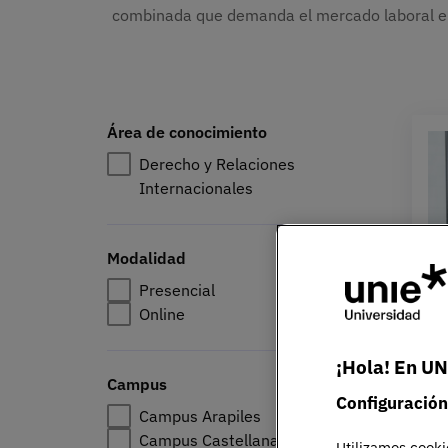
combinada que demanda el mercado laboral en
Área de conocimiento
Derecho y Relaciones
Internacionales
Modalidad
Presencial
Online
¡Hola! En UN
Campus
Configuración
Campus Arapiles
Campus Castellana
Utilizamos cooki