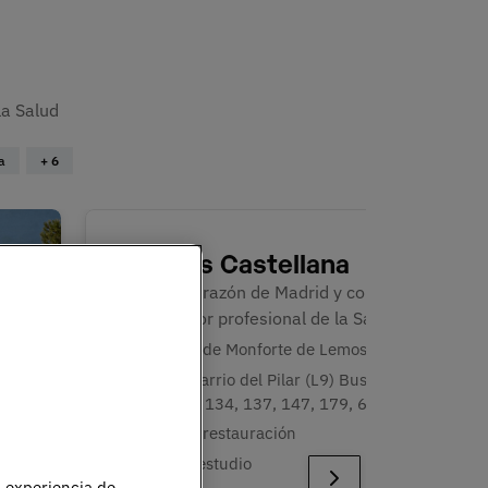
la Salud
a
+ 6
Campus Castellana
En pleno corazón de Madrid y conectado 
con el sector profesional de la Salud.
Avenida de Monforte de Lemos, 28
Metro: Barrio del Pilar (L9) Bus: N27, 49,
83, 128, 134, 137, 147, 179, 602
Zona de restauración
Sala de estudio
u experiencia de