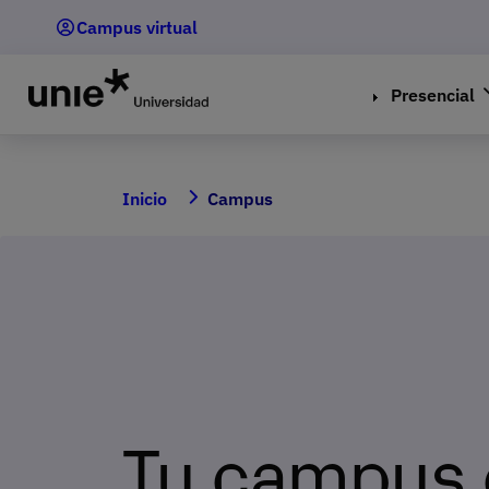
Pasar
Campus virtual
al
contenido
principal
Presencial
Inicio
Campus
Tu campus 