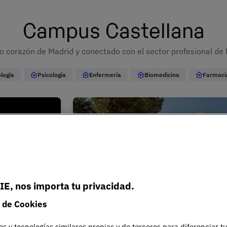
Campus Castellana
o corazón de Madrid y conectado con el sector profesional de 
logía
Psicología
Enfermería
Biomedicina
Farmaci
IE, nos importa tu privacidad.
 de Cookies
es y tecnologías similares propias y de terceros para diferenciar t