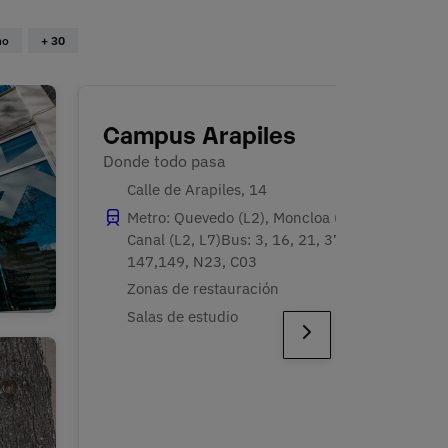
o para acceder a
ho
+ 30
nas de
las competencias
es y recursos
Campus Arapiles
Donde todo pasa
e.
Calle de Arapiles, 14
Metro: Quevedo (L2), Moncloa (L6, L3),
 el futuro del
Canal (L2, L7) Bus: 3, 16, 21, 37, 61,
147,149, N23, C03
Zonas de restauración
Salas de estudio