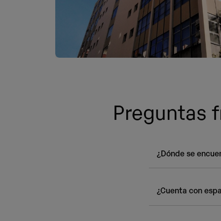
Preguntas f
¿Dónde se encuen
Nuestro campus se
barrio madrileño d
¿Cuenta con espa
situándose estrat
Madrid.
El campus, con +7