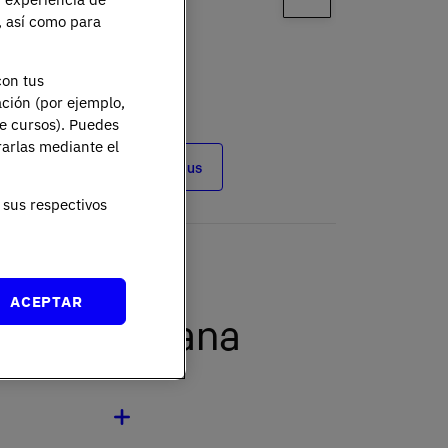
e, así como para
con tus
ación (por ejemplo,
de cursos). Puedes
rarlas mediante el
Ver campus
sus respectivos
ACEPTAR
us Castellana