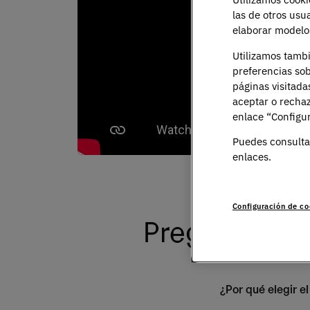
las de otros usu
elaborar modelos
Utilizamos tamb
preferencias sob
páginas visitada
aceptar o rechaz
enlace “Configur
Puedes consulta
enlaces.
Configuración de co
Preguntas fr
¿Por qué elegir 