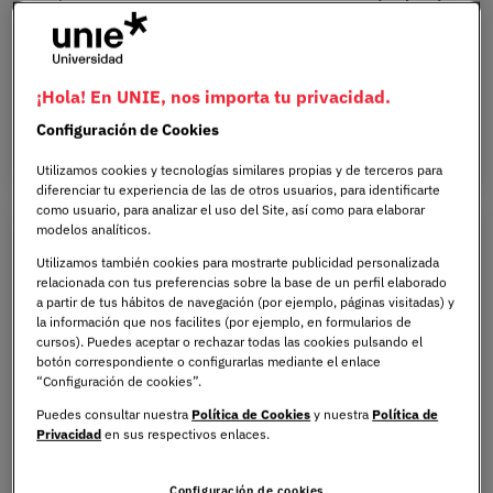
además profundiza en Neuropsicología o Terapias de
Tercera Generación.
ONLINE
ESPAÑOL
1.5 AÑOS
¡Hola! En UNIE, nos importa tu privacidad.
Configuración de Cookies
Utilizamos cookies y tecnologías similares propias y de terceros para
diferenciar tu experiencia de las de otros usuarios, para identificarte
como usuario, para analizar el uso del Site, así como para elaborar
modelos analíticos.
Utilizamos también cookies para mostrarte publicidad personalizada
relacionada con tus preferencias sobre la base de un perfil elaborado
a partir de tus hábitos de navegación (por ejemplo, páginas visitadas) y
la información que nos facilites (por ejemplo, en formularios de
cursos). Puedes aceptar o rechazar todas las cookies pulsando el
botón correspondiente o configurarlas mediante el enlace
“Configuración de cookies”.
Máster Universitario en Formación
Puedes consultar nuestra
Política de Cookies
y nuestra
Política de
Privacidad
en sus respectivos enlaces.
del Profesorado de ESO,
Bachillerato, FP y Enseñanza de
Configuración de cookies