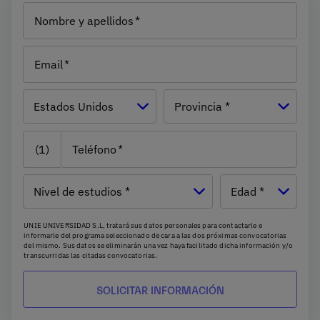
Nombre y apellidos
Email
País
Estados Unidos
Provincia *
(1)
Teléfono
Nivel de
Edad
estudios
UNIE UNIVERSIDAD S.L, tratará sus datos personales para contactarle e
informarle del programa seleccionado de cara a las dos próximas convocatorias
del mismo. Sus datos se eliminarán una vez haya facilitado dicha información y/o
transcurridas las citadas convocatorias.
Ud. podrá ejercer los derechos de acceso, supresión, rectificación, oposición,
limitación y portabilidad, mediante carta a UNIE UNIVERSIDAD S.L - Apartado de
Correos 221 de Barcelona, o remitiendo un email a
rgpd@universidadunie.com
.
Asimismo, cuando lo considere oportuno podrá presentar una reclamación ante
la Agencia Española de protección de datos.