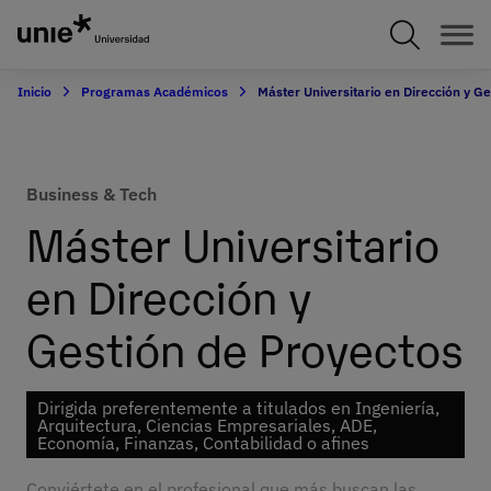
Pasar
al
contenido
principal
Inicio
Programas Académicos
Máster Universitario en Dirección y G
Business & Tech
Máster Universitario
en Dirección y
Gestión de Proyectos
Dirigida preferentemente a titulados en Ingeniería,
Arquitectura, Ciencias Empresariales, ADE,
Economía, Finanzas, Contabilidad o afines
Conviértete en el profesional que más buscan las