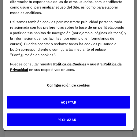
diferenciar tu experiencia de las de otros usuarios, para identificarte
formación práctica e integral en gestión de proyectos,
como usuario, para analizar el uso del Site, así como para elaborar
con metodologías y estándares internacionales como
modelos analíticos.
PMBOK
, Agile, Kanban, Lean, ISO 21500, PM2 o
Utilizamos también cookies para mostrarte publicidad personalizada
PRINCE2, preparando al estudiante para liderar
relacionada con tus preferencias sobre la base de un perfil elaborado
proyectos con visión estratégica, control de riesgos y
a partir de tus hábitos de navegación (por ejemplo, páginas visitadas) y
la información que nos facilites (por ejemplo, en formularios de
optimización de recursos.
cursos). Puedes aceptar o rechazar todas las cookies pulsando el
botón correspondiente o configurarlas mediante el enlace
“Configuración de cookies”.
Está dirigido a profesionales y graduados que quieran
especializarse en dirección y gestión de proyectos en
Puedes consultar nuestra
Política de Cookies
y nuestra
Política de
Privacidad
en sus respectivos enlaces.
distintos sectores, desarrollando competencias en
planificación, liderazgo, toma de decisiones y gestión de
Configuración de cookies
equipos. Además, el programa ofrece
preparación para
certificaciones profesionales como PMP
, reforzando el
posicionamiento y la empleabilidad como especialista
ACEPTAR
en project management.
RECHAZAR