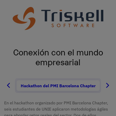
Imagen
Conexión con el mundo
empresarial
Hackathon del PMI Barcelona Chapter
TOP 1
En el hackathon organizado por PMI Barcelona Chapter,
seis estudiantes de UNIE aplicaron metodologías ágiles
para abordar retos reales del sector. Dos de ellos