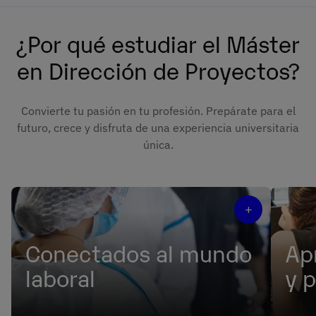
¿Por qué estudiar el Máster
en Dirección de Proyectos?
Convierte tu pasión en tu profesión. Prepárate para el
futuro, crece y disfruta de una experiencia universitaria
única.
+
Conectados al mundo
Ap
laboral
y 
Comienza con una ventaja competitiva:
Simula