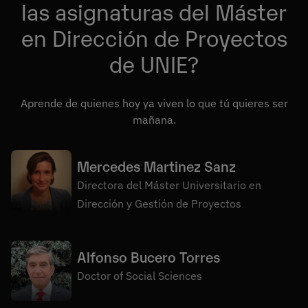
las asignaturas del Máster
Créditos totales
Métodos cuantitativos
en Dirección de Proyectos
Fundamentos de finanzas
de UNIE?
Fundamentos de gestión
Aprende de quienes hoy ya viven lo que tú quieres ser
mañana.
Mercedes Martinez Sanz
Directora del Máster Universitario en
Dirección y Gestión de Proyectos
Alfonso Bucero Torres
Doctor of Social Sciences