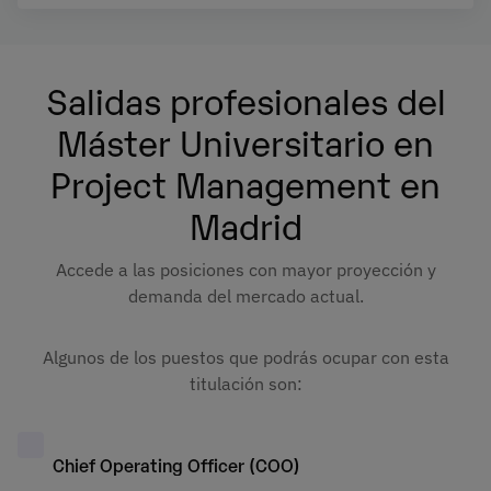
Podrá ponerse en contacto con nuestro Delegado de Protección de Datos
mediante escrito dirigido a
dpo@planeta.es
o a Grupo Planeta, At.: Delegado de
Protección de Datos, Avda. Diagonal 662-664, 08034 Barcelona .
Salidas profesionales del
Máster Universitario en
Project Management en
Madrid
Accede a las posiciones con mayor proyección y
demanda del mercado actual.
Algunos de los puestos que podrás ocupar con esta
titulación son:
Chief Operating Officer (COO)