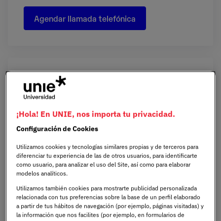
Agendar llamada telefónica
¡Hola! En UNIE, nos importa tu privacidad.
Configuración de Cookies
Te invitamos a conocer nuestros
campus en persona
Utilizamos cookies y tecnologías similares propias y de terceros para
diferenciar tu experiencia de las de otros usuarios, para identificarte
Descubre nuestros espacios de aprendizaje
como usuario, para analizar el uso del Site, así como para elaborar
modelos analíticos.
inmersivo, instalaciones y laboratorios de
vanguardia donde el conocimiento se
Utilizamos también cookies para mostrarte publicidad personalizada
relacionada con tus preferencias sobre la base de un perfil elaborado
transforma en acción.
a partir de tus hábitos de navegación (por ejemplo, páginas visitadas) y
la información que nos facilites (por ejemplo, en formularios de