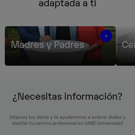
adaptada a ti
+
Madres y Padres
Ce
Sabemos que elegir el camino formativo de
Adapt
vuestros hijos genera dudas. Estamos aquí
neces
para ayudaros en esta decisión tan
exper
importante. ¿Hablamos?
¿Necesitas información?
Déjanos tus datos y te ayudaremos a aclarar dudas y
diseñar tu camino profesional en UNIE Universidad