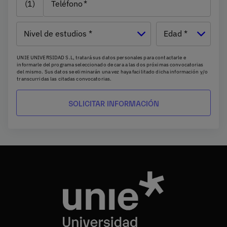
(1)
Teléfono
Nivel de
Edad
estudios
UNIE UNIVERSIDAD S.L, tratará sus datos personales para contactarle e
informarle del programa seleccionado de cara a las dos próximas convocatorias
del mismo. Sus datos se eliminarán una vez haya facilitado dicha información y/o
transcurridas las citadas convocatorias.
Ud. podrá ejercer los derechos de acceso, supresión, rectificación, oposición,
limitación y portabilidad, mediante carta a UNIE UNIVERSIDAD S.L - Apartado de
Correos 221 de Barcelona, o remitiendo un email a
rgpd@universidadunie.com
.
Asimismo, cuando lo considere oportuno podrá presentar una reclamación ante
la Agencia Española de protección de datos.
Podrá ponerse en contacto con nuestro Delegado de Protección de Datos
mediante escrito dirigido a
dpo@planeta.es
o a Grupo Planeta, At.: Delegado de
Protección de Datos, Avda. Diagonal 662-664, 08034 Barcelona .