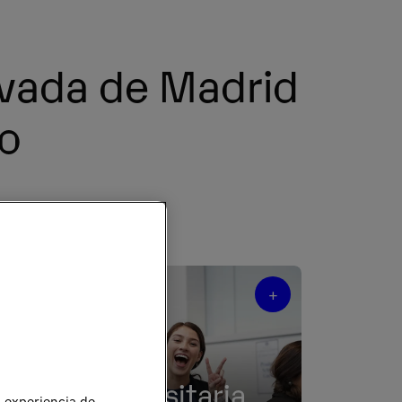
ivada de Madrid
to
ecer.
d presencial y online.
+
+
Vida
universitaria
u experiencia de