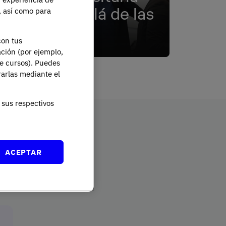
más allá de las
e, así como para
aulas
con tus
y
Únete a una comunidad
ación (por ejemplo,
an a
vibrante que transforma tu
de cursos). Puedes
desarrollo profesional y
rarlas mediante el
personal.
sus respectivos
ACEPTAR