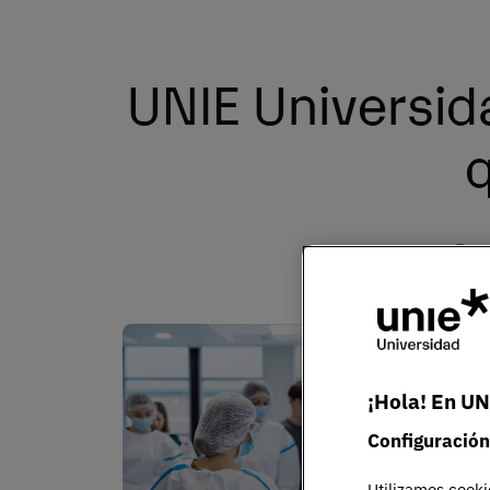
UNIE Universid
q
Prep
Grados, dobles grados
+
¡Hola! En UN
Configuración
A
Utilizamos cooki