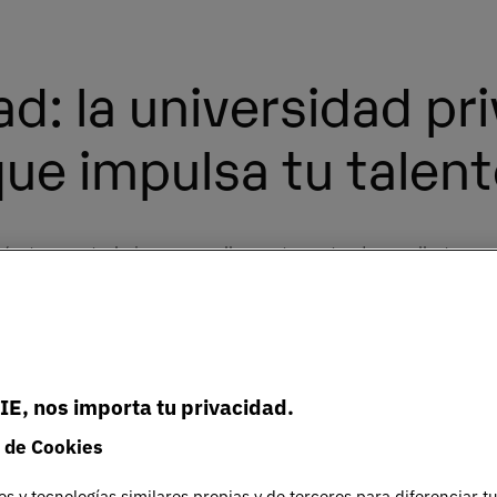
ad: la universidad pr
ue impulsa tu talen
árate para trabajar en aquello que te gusta, desarrollarte y cr
 y másteres universitarios con alta empleabilidad, en modalida
+
IE, nos importa tu privacidad.
 de Cookies
prendizaje
Claustro de
es y tecnologías similares propias y de terceros para diferenciar t