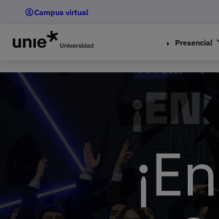
Pasar
Campus virtual
al
contenido
principal
Presencial
¡E