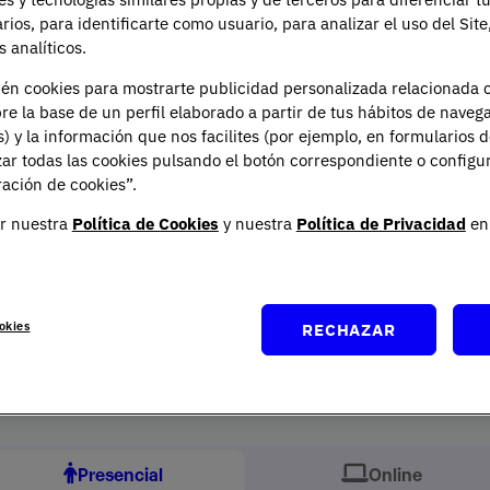
mersivo y
expertos en
arios, para identificarte como usuario, para analizar el uso del Sit
 analíticos.
áctico
activo
ién cookies para mostrarte publicidad personalizada relacionada 
 tu profesión desde el
Aprende junto a docentes 
re la base de un perfil elaborado a partir de tus hábitos de naveg
er día con simulaciones,
profesionales que te acerc
s) y la información que nos facilites (por ejemplo, en formularios 
s reales y metodologías
la realidad laboral.
ar todas las cookies pulsando el botón correspondiente o configu
vadoras.
ación de cookies”.
r nuestra
Política de Cookies
y nuestra
Política de Privacidad
en 
Tu formación presencial y online
okies
¿Qué quieres estudiar?
RECHAZAR
Descubre nuestras titulaciones oficiales
Presencial
Online