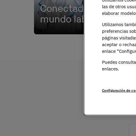
Conectados al
in
las de otros usu
elaborar modelos
mundo laboral
pr
Utilizamos tamb
Multiplica tus oportunidades y
Vive
preferencias sob
accede a empresas líderes del
prim
páginas visitada
sector.
caso
aceptar o rechaz
inno
enlace “Configur
Puedes consulta
enlaces.
Configuración de co