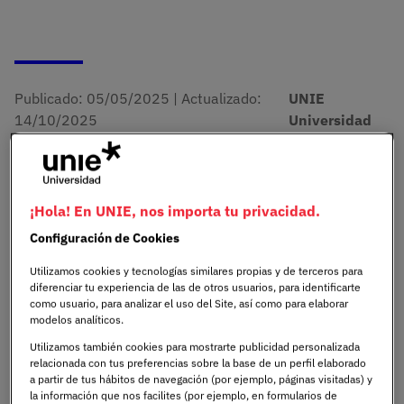
Publicado:
05/05/2025
|
Actualizado:
UNIE
14/10/2025
Universidad
Madrid Excelente
Sellos y certificaciones
¡Hola! En UNIE, nos importa tu privacidad.
La universidad, que abrió sus puertas en 2022,
Configuración de Cookies
consolida un proyecto educativo sólido y de
calidad, que en tan solo tres años académicos
Utilizamos cookies y tecnologías similares propias y de terceros para
suma 4.045 alumnos.
diferenciar tu experiencia de las de otros usuarios, para identificarte
como usuario, para analizar el uso del Site, así como para elaborar
modelos analíticos.
Además, la institución abrirá en 2026 su tercer
Utilizamos también cookies para mostrarte publicidad personalizada
campus en Madrid, fortaleciendo su apuesta por
relacionada con tus preferencias sobre la base de un perfil elaborado
una formación con impacto real en la sociedad.
a partir de tus hábitos de navegación (por ejemplo, páginas visitadas) y
la información que nos facilites (por ejemplo, en formularios de