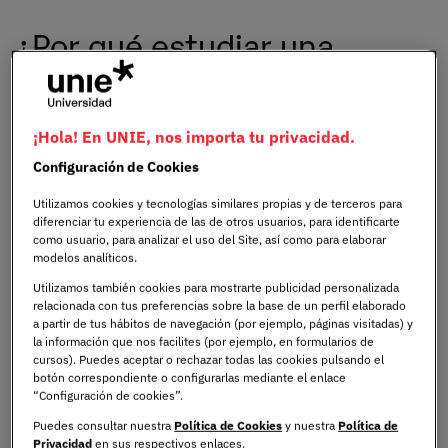
¿Por qué estudiar una
oposición tras ser graduado
de derecho?
¡Hola! En UNIE, nos importa tu privacidad.
Configuración de Cookies
Opositar después del Grado en Derecho puede ser una
manera de convertir la vocación jurídica en una carrera
Utilizamos cookies y tecnologías similares propias y de terceros para
diferenciar tu experiencia de las de otros usuarios, para identificarte
pública estable. La estabilidad pesa, claro, pero no es el
como usuario, para analizar el uso del Site, así como para elaborar
único motivo. Muchos graduados eligen este camino
modelos analíticos.
porque quieren trabajar en instituciones donde el
Utilizamos también cookies para mostrarte publicidad personalizada
Derecho tiene una presencia directa en la vida de
relacionada con tus preferencias sobre la base de un perfil elaborado
ciudadanos, empresas y administraciones.
a partir de tus hábitos de navegación (por ejemplo, páginas visitadas) y
la información que nos facilites (por ejemplo, en formularios de
cursos). Puedes aceptar o rechazar todas las cookies pulsando el
Las
oposiciones con la carrera de derecho
también
botón correspondiente o configurarlas mediante el enlace
ofrecen una especialización difícil de alcanzar por otras
“Configuración de cookies”.
vías. Durante la preparación, el opositor profundiza en
Puedes consultar nuestra
Política de Cookies
y nuestra
Política de
materias como
Derecho Civil
,
Derecho Penal
,
Derecho
Privacidad
en sus respectivos enlaces.