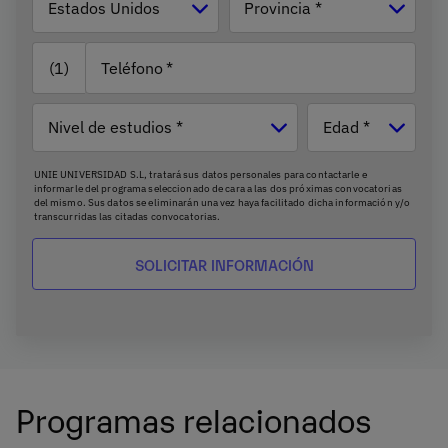
Estados Unidos
Provincia *
(1)
Teléfono
Nivel de
Edad
estudios
UNIE UNIVERSIDAD S.L, tratará sus datos personales para contactarle e
informarle del programa seleccionado de cara a las dos próximas convocatorias
del mismo. Sus datos se eliminarán una vez haya facilitado dicha información y/o
transcurridas las citadas convocatorias.
Ud. podrá ejercer los derechos de acceso, supresión, rectificación, oposición,
limitación y portabilidad, mediante carta a UNIE UNIVERSIDAD S.L - Apartado de
Correos 221 de Barcelona, o remitiendo un email a
rgpd@universidadunie.com
.
Asimismo, cuando lo considere oportuno podrá presentar una reclamación ante
la Agencia Española de protección de datos.
Podrá ponerse en contacto con nuestro Delegado de Protección de Datos
mediante escrito dirigido a
dpo@planeta.es
o a Grupo Planeta, At.: Delegado de
Protección de Datos, Avda. Diagonal 662-664, 08034 Barcelona .
Programas relacionados