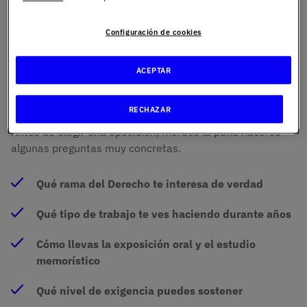
Administrativo
,
Derecho Constitucional
,
Derecho
Procesal
,
Derecho Mercantil
o
Derecho Tributario
. Ese
Configuración de cookies
conocimiento puede ser útil incluso fuera de la función
pública, porque aporta una base muy sólida para
ACEPTAR
despachos, asesorías, consultoras o departamentos
legales.
RECHAZAR
Antes de elegir una oposición, merece la pena hacerse
algunas preguntas muy concretas.
Qué rama del Derecho te interesa de verdad
Qué tipo de trabajo te ves haciendo durante años
Cómo llevas la exposición oral y el estudio
memorístico
Qué nivel de exigencia puedes sostener