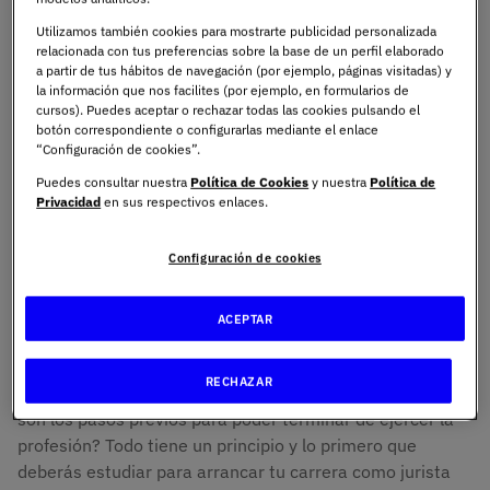
Utilizamos también cookies para mostrarte publicidad personalizada
relacionada con tus preferencias sobre la base de un perfil elaborado
¿Qué hay que estudiar para
a partir de tus hábitos de navegación (por ejemplo, páginas visitadas) y
la información que nos facilites (por ejemplo, en formularios de
ser abogado?
cursos). Puedes aceptar o rechazar todas las cookies pulsando el
botón correspondiente o configurarlas mediante el enlace
“Configuración de cookies”.
Un abogado es una persona que tiene pleno
Puedes consultar nuestra
Política de Cookies
y nuestra
Política de
Privacidad
en sus respectivos enlaces.
conocimiento de las leyes, es capaz de aplicarlas e
informar de su cumplimiento y obligaciones. Podrás
Configuración de cookies
terminar convirtiéndote en abogado o incluso en asesor
jurídico. Recuerda que no solo estudias para trabajar en
el sector privado, ya que en el público a través de una
ACEPTAR
oposición podrás acceder a ciertos puestos igual de
interesantes. Ya te hemos enumerado las distintas
RECHAZAR
ramas del derecho
: judicial, penal, civil… Pero, ¿cuáles
son los pasos previos para poder terminar de ejercer la
profesión? Todo tiene un principio y lo primero que
deberás estudiar para arrancar tu carrera como jurista