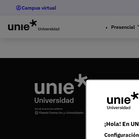
Pasar
Campus virtual
al
contenido
principal
Presencial
¡Hola! En UN
Configuración