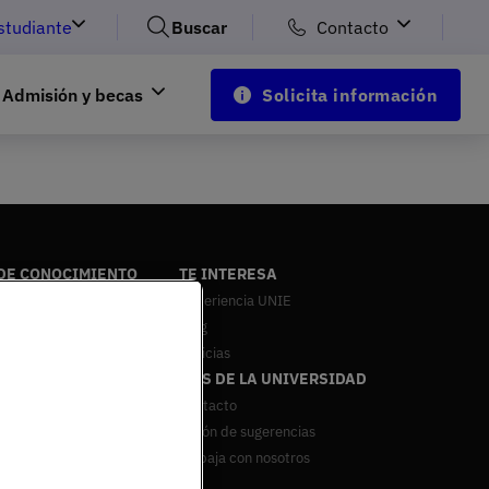
studiante
Buscar
Contacto
Admisión y becas
Solicita información
DE CONOCIMIENTO
TE INTERESA
 & Tech
Experiencia UNIE
a, Ciencia y Tecnología
Blog
g y Comunicación
Noticias
MÁS DE LA UNIVERSIDAD
y Relaciones Internacionales
ón
Contacto
Buzón de sugerencias
Trabaja con nosotros