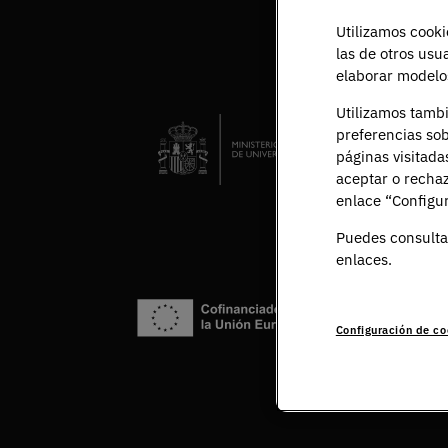
Utilizamos cooki
las de otros usu
elaborar modelos
Utilizamos tamb
preferencias sob
páginas visitada
aceptar o rechaz
enlace “Configur
Puedes consulta
enlaces.
Configuración de co