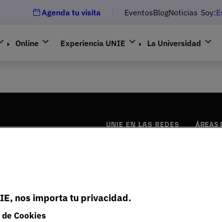
Agenda tu visita
Eventos
Blog
Noticias
Soy:
E
Online
Experiencia UNIE
La Universidad
UNIE EN LAS REDES
ÁREAS 
Business
Ingenierí
Marketin
Derecho 
Educaci
IE, nos importa tu privacidad.
Salud
 de Cookies