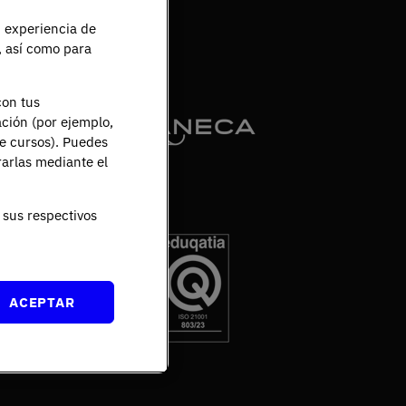
u experiencia de
e, así como para
con tus
ación (por ejemplo,
de cursos). Puedes
rarlas mediante el
sus respectivos
ACEPTAR