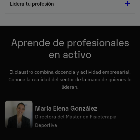
directamente en la práctica clínica y en la
vibración o la estimulación transcraneal, siempre
Lidera tu profesión
competición.
con un enfoque basado en la evidencia científica y en
la investigación más actual.
Al finalizar el máster, contarás con la capacitación
necesaria para integrarte en cualquier disciplina
deportiva, con las competencias para afrontar
Aprende de profesionales
urgencias, diseñar procesos de readaptación y
garantizar el return to play de los deportistas.
en activo
El claustro combina docencia y actividad empresarial.
Conoce la realidad del sector de la mano de quienes lo
lideran.
María Elena González
Directora del Máster en Fisioterapia
Deportiva