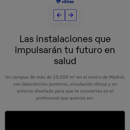
1
Control Motor y
Urgencias
Las instalaciones que
impulsarán tu futuro en
1
Osteopatía y
salud
Síndrome Miofascial
en el Deporte
Un campus de más de 25.000 m² en el centro de Madrid,
con laboratorios punteros, simulación clínica y un
1
entorno diseñado para que te conviertas en el
Metodología de la
profesional que quieres ser.
Investigación
2
Fisioterapia
Invasiva y