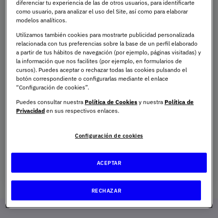
diferenciar tu experiencia de las de otros usuarios, para identificarte
Email
como usuario, para analizar el uso del Site, así como para elaborar
modelos analíticos.
País
Estados Unidos
Provincia *
Utilizamos también cookies para mostrarte publicidad personalizada
relacionada con tus preferencias sobre la base de un perfil elaborado
a partir de tus hábitos de navegación (por ejemplo, páginas visitadas) y
la información que nos facilites (por ejemplo, en formularios de
(1)
Teléfono
cursos). Puedes aceptar o rechazar todas las cookies pulsando el
botón correspondiente o configurarlas mediante el enlace
Nivel de
Edad
“Configuración de cookies”.
estudios
Puedes consultar nuestra
Política de Cookies
y nuestra
Política de
Privacidad
en sus respectivos enlaces.
UNIE UNIVERSIDAD S.L, tratará sus datos personales para contactarle e
informarle del programa seleccionado de cara a las dos próximas convocatorias
del mismo. Sus datos se eliminarán una vez haya facilitado dicha información y/o
Configuración de cookies
transcurridas las citadas convocatorias.
Ud. podrá ejercer los derechos de acceso, supresión, rectificación, oposición,
limitación y portabilidad, mediante carta a UNIE UNIVERSIDAD S.L - Apartado de
ACEPTAR
Correos 221 de Barcelona, o remitiendo un email a
rgpd@universidadunie.com
.
Asimismo, cuando lo considere oportuno podrá presentar una reclamación ante
la Agencia Española de protección de datos.
Podrá ponerse en contacto con nuestro Delegado de Protección de Datos
RECHAZAR
mediante escrito dirigido a
dpo@planeta.es
o a Grupo Planeta, At.: Delegado de
Protección de Datos, Avda. Diagonal 662-664, 08034 Barcelona .