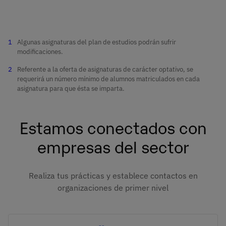
A lo largo de nuestro programa abordaremos las
temáticas fundamentales de la Fisioterapia
Deportiva y también aprenderás acerca de los
últimos tratamientos más innovadores del sector:
Algunas asignaturas del plan de estudios podrán sufrir
lesiones deportivas, control motor y urgencias,
modificaciones.
syndrome myofascial en el deporte, fisioterapia
Referente a la oferta de asignaturas de carácter optativo, se
y neurociencia, metodología de
invasive
requerirá un número mínimo de alumnos matriculados en cada
investigación, intervención multidisciplinar y
asignatura para que ésta se imparta.
biomecánica postural y readaptación.
Estamos conectados con
El plan de estudios incluye prácticas externas y la
presentación de tu trabajo de fin de master.
empresas del sector
Asignatura
Semestre
Realiza tus prácticas y establece contactos en
organizaciones de primer nivel
1
Fisioterapia en
Lesiones Deportivas