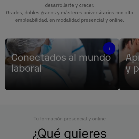
desarrollarte y crecer.
Grados, dobles grados y másteres universitarios con alta
empleabilidad, en modalidad presencial y online.
+
Conectados al mundo
Ap
laboral
y 
Multiplica tus oportunidades y accede a
Vive t
empresas líderes del sector.
simul
innov
Tu formación presencial y online
¿Qué quieres