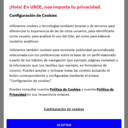
cruzan en el camino de la innovación, te recomendamos
¡Hola! En UNIE, nos importa tu privacidad.
echar un vistazo al
Máster Universitario en Big Data y
Configuración de Cookies
Business Intelligence
de UNIE Universidad, una
formación diseñada para liderar el futuro desde hoy.
Utilizamos cookies y tecnologías similares propias y de terceros para
diferenciar tu experiencia de las de otros usuarios, para identificarte
como usuario, para analizar el uso del Site, así como para elaborar
¿En qué consiste una
modelos analíticos.
Utilizamos también cookies para mostrarte publicidad personalizada
estrategia Cloud First?
relacionada con tus preferencias sobre la base de un perfil elaborado
a partir de tus hábitos de navegación (por ejemplo, páginas visitadas) y
la información que nos facilites (por ejemplo, en formularios de
Una estrategia Cloud First implica que, al abordar nuevos
cursos). Puedes aceptar o rechazar todas las cookies pulsando el
botón correspondiente o configurarlas mediante el enlace
proyectos tecnológicos, se prioriza la adopción de
“Configuración de cookies”.
soluciones en la nube. En otras palabras, significa que, en
Puedes consultar nuestra
Política de Cookies
y nuestra
Política de
lugar de considerar la nube como una opción secundaria,
Privacidad
en sus respectivos enlaces.
se convierte en la primera alternativa a evaluar para
implementar aplicaciones, servicios o infraestructuras.
Configuración de cookies
Ahora bien, existen diversas estrategias para adoptar la
ACEPTAR
nube, y es importante diferenciarlas para comprender el