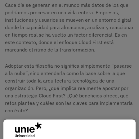
Cada día se generan en el mundo más datos de los que
podríamos procesar en una vida entera. Empresas,
instituciones y usuarios se mueven en un entorno digital
donde la capacidad para almacenar, analizar y reaccionar
en tiempo real se ha vuelto un factor diferencial. Es en
este contexto, donde el enfoque Cloud First está
marcando el ritmo de la transformación.
Adoptar esta filosofía no significa simplemente “pasarse
a la nube”, sino entenderla como la base sobre la que
construir toda la arquitectura tecnológica de una
organización. Pero, ¿qué implica realmente apostar por
una estrategia Cloud First? ¿Qué beneficios ofrece, qué
retos plantea y cuáles son las claves para implementarla
con éxito?
Si te interesa estar al día en este tipo de
transformaciones, entender cómo los datos y la nube se