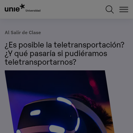
Pasar
al
contenido
principal
Al Salir de Clase
¿Es posible la teletransportación?
¿Y qué pasaría si pudiéramos
teletransportarnos?