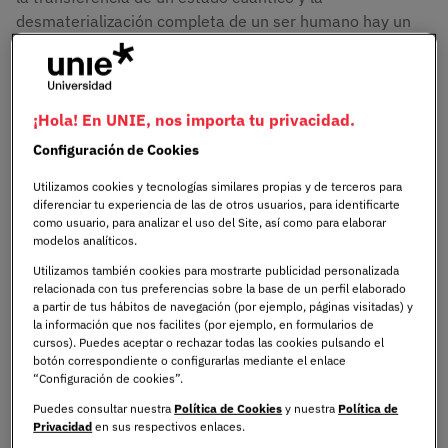
desmaterialización completa de un ser humano hay un
abismo tan vasto como complejo. Un abismo que no solo
plantea dudas técnicas, sino dilemas éticos, filosóficos y
existenciales.
¡Hola! En UNIE, nos importa tu privacidad.
Configuración de Cookies
¿Qué es el teletransporte?
Utilizamos cookies y tecnologías similares propias y de terceros para
Entre la ciencia y la ficción
diferenciar tu experiencia de las de otros usuarios, para identificarte
como usuario, para analizar el uso del Site, así como para elaborar
modelos analíticos.
El teletransporte ha sido una idea fascinante en la
Utilizamos también cookies para mostrarte publicidad personalizada
ciencia ficción, desde las cabinas de "Star Trek" hasta los
relacionada con tus preferencias sobre la base de un perfil elaborado
portales instantáneos en videojuegos. Sin embargo, en el
a partir de tus hábitos de navegación (por ejemplo, páginas visitadas) y
la información que nos facilites (por ejemplo, en formularios de
mundo real, la ciencia ha logrado avances en la
cursos). Puedes aceptar o rechazar todas las cookies pulsando el
teletransportación cuántica, que no implica mover
botón correspondiente o configurarlas mediante el enlace
objetos físicos, sino transferir información sobre el
“Configuración de cookies”.
estado de una partícula a otra distante. Este fenómeno
Puedes consultar nuestra
Política de Cookies
y nuestra
Política de
se basa en el entrelazamiento cuántico, donde dos
Privacidad
en sus respectivos enlaces.