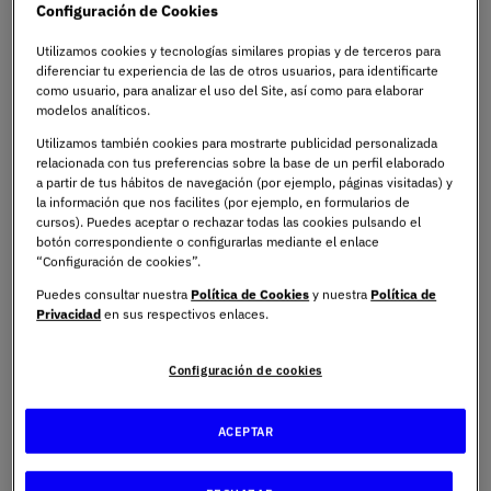
Por eso, si te atrae la idea de seguir creciendo como
Configuración de Cookies
profesional, de especializarte y ofrecer una atención
Utilizamos cookies y tecnologías similares propias y de terceros para
sanitaria rigurosa, el
Máster Universitario en Psicología
diferenciar tu experiencia de las de otros usuarios, para identificarte
General Sanitaria
de UNIE Universidad puede ser el
como usuario, para analizar el uso del Site, así como para elaborar
siguiente paso. Un programa donde te preparamos para
modelos analíticos.
ejercer con garantías y que puede convertirse en el
Utilizamos también cookies para mostrarte publicidad personalizada
puente entre tu formación académica y tu futuro como
relacionada con tus preferencias sobre la base de un perfil elaborado
a partir de tus hábitos de navegación (por ejemplo, páginas visitadas) y
psicólogo o psicóloga independiente.
la información que nos facilites (por ejemplo, en formularios de
cursos). Puedes aceptar o rechazar todas las cookies pulsando el
botón correspondiente o configurarlas mediante el enlace
¿Por qué abrir tu propia
“Configuración de cookies”.
consulta de psicología
Puedes consultar nuestra
Política de Cookies
y nuestra
Política de
Privacidad
en sus respectivos enlaces.
puede ser una gran salida
Configuración de cookies
profesional?
ACEPTAR
Autonomía, especialización