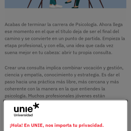
Acabas de terminar la carrera de Psicología. Ahora llega
ese momento en el que el título deja de ser el final del
camino y se convierte en un punto de partida. Empieza la
etapa profesional, y con ella, una idea que cada vez
suena mejor en tu cabeza: abrir tu propia consulta.
Crear una consulta implica combinar vocación y gestión,
ciencia y empatía, conocimiento y estrategia. Es dar el
paso hacia una práctica más libre, más cercana y más
coherente con la manera en la que entiendes la
psicología. Muchos profesionales jóvenes están
encontrando en el emprendimiento una vía natural para
ejercer con autonomía, sin renunciar al rigor ni a la
conexión humana que da sentido a esta profesión.
¡Hola! En UNIE, nos importa tu privacidad.