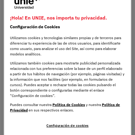
Incluso puede que te nazca el impulso de pensar en
ponderaciones, notas de corte, materias obligatorias...
todo mientras estudias. Precisamente para tratar de
¡Hola! En UNIE, nos importa tu privacidad.
solucionar esas dudas sobre la EvAU
, hemos preparado
Configuración de Cookies
un artículo con las más frecuentes. Para que no se te
escape nada y tengas todo controlado.
Utilizamos cookies y tecnologías similares propias y de terceros para
diferenciar tu experiencia de las de otros usuarios, para identificarte
como usuario, para analizar el uso del Site, así como para elaborar
modelos analíticos.
Entender la importancia de
Utilizamos también cookies para mostrarte publicidad personalizada
prepararse para la
relacionada con tus preferencias sobre la base de un perfil elaborado
a partir de tus hábitos de navegación (por ejemplo, páginas visitadas) y
Selectividad en el futuro
la información que nos facilites (por ejemplo, en formularios de
cursos). Puedes aceptar o rechazar todas las cookies pulsando el
académica
botón correspondiente o configurarlas mediante el enlace
“Configuración de cookies”.
Puedes consultar nuestra
Política de Cookies
y nuestra
Política de
Privacidad
en sus respectivos enlaces.
Estrategias de motivación y
compromiso con el estudio
Configuración de cookies