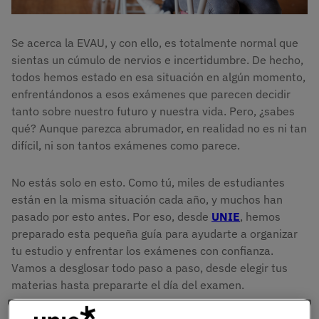
Se acerca la EVAU, y con ello, es totalmente normal que
sientas un cúmulo de nervios e incertidumbre. De hecho,
todos hemos estado en esa situación en algún momento,
enfrentándonos a esos exámenes que parecen decidir
tanto sobre nuestro futuro y nuestra vida. Pero, ¿sabes
qué? Aunque parezca abrumador, en realidad no es ni tan
difícil, ni son tantos exámenes como parece.
No estás solo en esto. Como tú, miles de estudiantes
están en la misma situación cada año, y muchos han
pasado por esto antes. Por eso, desde
UNIE
, hemos
preparado esta pequeña guía para ayudarte a organizar
tu estudio y enfrentar los exámenes con confianza.
Vamos a desglosar todo paso a paso, desde elegir tus
materias hasta prepararte el día del examen.