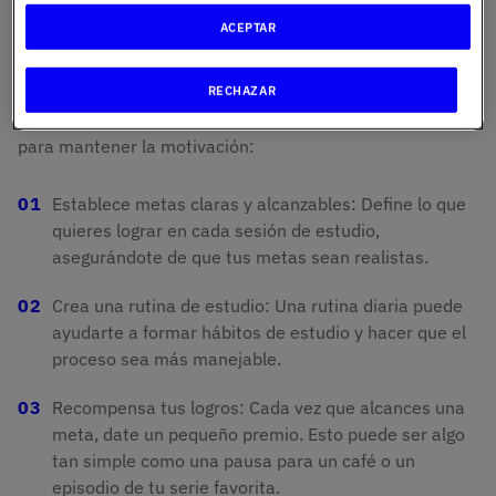
ACEPTAR
El compromiso con tu estudio no solo te ayuda a lograr
buenos resultados en la Selectividad, sino que también
RECHAZAR
te prepara para futuros desafíos académicos y
profesionales. Aquí tienes cinco estrategias efectivas
para mantener la motivación:
Establece metas claras y alcanzables: Define lo que
quieres lograr en cada sesión de estudio,
asegurándote de que tus metas sean realistas.
Crea una rutina de estudio: Una rutina diaria puede
ayudarte a formar hábitos de estudio y hacer que el
proceso sea más manejable.
Recompensa tus logros: Cada vez que alcances una
meta, date un pequeño premio. Esto puede ser algo
tan simple como una pausa para un café o un
episodio de tu serie favorita.