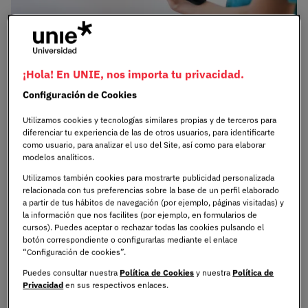
La digitalización en sanidad ya es una realidad que está
¡Hola! En UNIE, nos importa tu privacidad.
cambiando la forma en la que entendemos la atención
sanitaria. Basta mirar lo que ha ocurrido en los últimos
Configuración de Cookies
años con la historia clínica electrónica: hoy en la mayoría
Utilizamos cookies y tecnologías similares propias y de terceros para
de hospitales españoles los profesionales pueden
diferenciar tu experiencia de las de otros usuarios, para identificarte
consultar en segundos el historial completo de un
como usuario, para analizar el uso del Site, así como para elaborar
modelos analíticos.
paciente, acceder a pruebas pasadas y compartir
información en tiempo real con otros especialistas.
Utilizamos también cookies para mostrarte publicidad personalizada
relacionada con tus preferencias sobre la base de un perfil elaborado
a partir de tus hábitos de navegación (por ejemplo, páginas visitadas) y
Este tipo de avances no son solo una cuestión técnica;
la información que nos facilites (por ejemplo, en formularios de
marcan una diferencia enorme para pacientes y
cursos). Puedes aceptar o rechazar todas las cookies pulsando el
botón correspondiente o configurarlas mediante el enlace
profesionales. En paralelo, cada paso hacia lo digital abre
“Configuración de cookies”.
nuevas preguntas: ¿cómo garantizamos la protección de
Puedes consultar nuestra
Política de Cookies
y nuestra
Política de
datos sensibles?, ¿cómo formamos a los equipos para
Privacidad
en sus respectivos enlaces.
que saquen partido a estas herramientas?