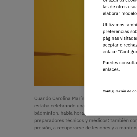
las de otros usu
elaborar modelos
Utilizamos tamb
preferencias sob
páginas visitada
aceptar o rechaz
enlace “Configur
Puedes consulta
enlaces.
Configuración de co
Cuando Carolina Marín se colgó la medalla de 
estaba celebrando una victoria deportiva. Det
bádminton, había horas de entrenamiento físic
preparadores técnicos y médicos: también con 
presión, a recuperarse de lesiones y a manten