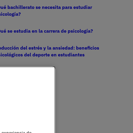
ué bachillerato se necesita para estudiar
icología?
ué se estudia en la carrera de psicología?
ducción del estrés y la ansiedad: beneficios
icológicos del deporte en estudiantes
u experiencia de