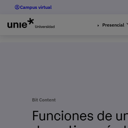
Pasar
Campus virtual
al
contenido
principal
Presencial
Bit Content
Funciones de u