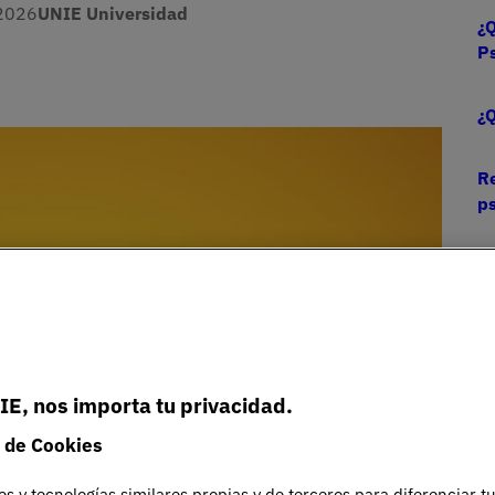
2026
UNIE Universidad
¿Q
Ps
¿Q
Re
ps
IE, nos importa tu privacidad.
 de Cookies
es y tecnologías similares propias y de terceros para diferenciar t