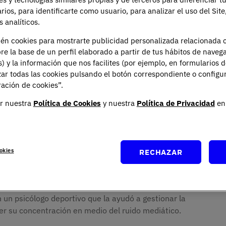
arios, para identificarte como usuario, para analizar el uso del Sit
 analíticos.
ién cookies para mostrarte publicidad personalizada relacionada 
re la base de un perfil elaborado a partir de tus hábitos de naveg
s) y la información que nos facilites (por ejemplo, en formularios 
ar todas las cookies pulsando el botón correspondiente o configu
ación de cookies”.
r nuestra
Política de Cookies
y nuestra
Política de Privacidad
en 
okies
RECHAZAR
oro en los Juegos Olímpicos de Río 2016, no solo
rás de cada saque y cada punto en cada partido de
o... y mental. Su equipo no solo contaba con
un psicólogo deportivo que la ayudó a gestionar la
er su concentración en medio del ruido mediático.