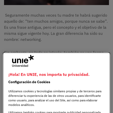
Seguramente muchas veces tu madre te habrá sugerido
aquello de: “ten muchos amigos, porque nunca se sabe”.
Es una frase antigua, pero el concepto y el objetivo de la
misma sigue vigente hoy. La gran diferencia ha sido su
nombre: networking.
Sin embargo, no todo es interés, también es una forma
de abrir tu mente, explorar nuevos horizontes, conocer
nuevas culturas e incluso, por qué no, conocer a un
futuro amigo, que puede convertirse en tu socio. Y
¡Hola! En UNIE, nos importa tu privacidad.
aunque todo esto suena a que solo se puede aplicar en el
Configuración de Cookies
mundo profesional, también puedes comenzar a cultivar
tu agenda de contactos desde la universidad. ¿Cómo?
Utilizamos cookies y tecnologías similares propias y de terceros para
Desde
UNIE
te vamos a enseñar, explicar y dar algunos
diferenciar tu experiencia de las de otros usuarios, para identificarte
tips para que sepas por dónde empezar.
como usuario, para analizar el uso del Site, así como para elaborar
modelos analíticos.
Utilizamos también cookies para mostrarte publicidad personalizada