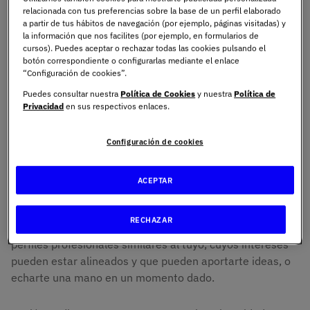
relacionada con tus preferencias sobre la base de un perfil elaborado
a partir de tus hábitos de navegación (por ejemplo, páginas visitadas) y
la información que nos facilites (por ejemplo, en formularios de
Networking en la
cursos). Puedes aceptar o rechazar todas las cookies pulsando el
botón correspondiente o configurarlas mediante el enlace
universidad: una
“Configuración de cookies”.
Puedes consultar nuestra
Política de Cookies
y nuestra
Política de
herramienta para el éxito
Privacidad
en sus respectivos enlaces.
Configuración de cookies
Sabemos lo difícil que es llegar a la universidad y
empezar a conocer gente nueva, pero es precisamente el
conocer gente nueva, el vehículo que puede hacerte
ACEPTAR
llegar al éxito en tu futuro profesional. El networking es
una herramienta super útil, porque, párate a pensar,
RECHAZAR
LinkedIn tiene como objetivo conectarte con otros
perfiles profesionales similares al tuyo, cuyos intereses
pueden estar alineados y que pueden aportarte ideas, o
echarte una mano en un momento dado.