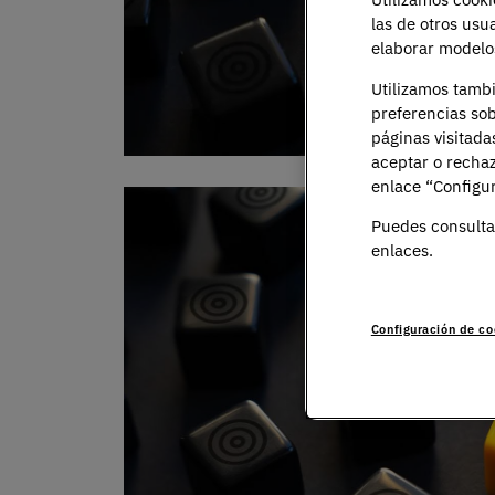
las de otros usu
elaborar modelos
Utilizamos tamb
preferencias sob
páginas visitada
aceptar o rechaz
enlace “Configur
Puedes consulta
enlaces.
Configuración de co