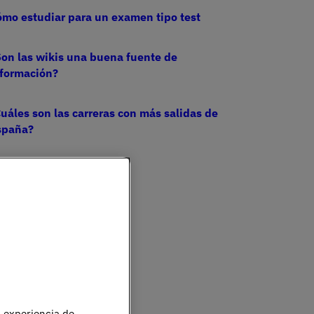
mo estudiar para un examen tipo test
on las wikis una buena fuente de
nformación?
uáles son las carreras con más salidas de
spaña?
u experiencia de