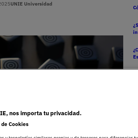
2025
UNIE Universidad
Có
¿S
i
¿C
E
IE, nos importa tu privacidad.
 de Cookies
es y tecnologías similares propias y de terceros para diferenciar t