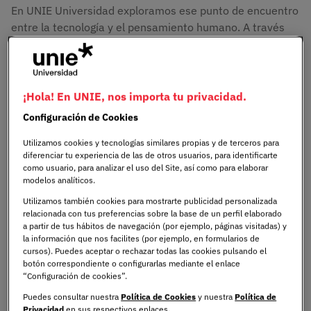
En UNIE Universidad exploramos ese punto de encuentro
entre la tecnología y el pensamiento humano. A través
del
Máster en Inteligencia Artificial y Deep Learning
,
formamos a profesionales capaces de entender, diseñar
y aplicar estas herramientas con una mirada ética,
estratégica y creativa.
¡Hola! En UNIE, nos importa tu privacidad.
Configuración de Cookies
¿Qué son los modelos de
Utilizamos cookies y tecnologías similares propias y de terceros para
diferenciar tu experiencia de las de otros usuarios, para identificarte
procesamiento del lenguaje
como usuario, para analizar el uso del Site, así como para elaborar
modelos analíticos.
natural?
Utilizamos también cookies para mostrarte publicidad personalizada
relacionada con tus preferencias sobre la base de un perfil elaborado
a partir de tus hábitos de navegación (por ejemplo, páginas visitadas) y
Cuando hablamos de modelos de procesamiento del
la información que nos facilites (por ejemplo, en formularios de
lenguaje natural (PLN), nos referimos a una rama de la
cursos). Puedes aceptar o rechazar todas las cookies pulsando el
botón correspondiente o configurarlas mediante el enlace
inteligencia artificial que enseña a las máquinas a
“Configuración de cookies”.
“entender” el lenguaje humano. Es decir, a reconocer no
Puedes consultar nuestra
Política de Cookies
y nuestra
Política de
solo las palabras que decimos, sino también su
Privacidad
en sus respectivos enlaces.