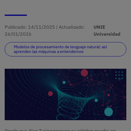
Publicado:
14/11/2025
|
Actualizado:
UNIE
26/01/2026
Universidad
Modelos de procesamiento de lenguaje natural: así
aprenden las máquinas a entendernos
Imagen
Desde que Alan Turing propuso su célebre prueba en