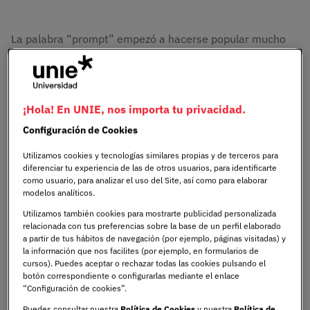
La palabra “prompt” empezó a hacerse popular mucho
antes de que la IA irrumpiera en nuestro día a día.
Durante décadas fue un término técnico casi reservado a
quienes trabajaban con terminales, programación o
sistemas de comandos. De repente, pasó de ese mundo
¡Hola! En UNIE, nos importa tu privacidad.
casi oculto a convertirse en uno de los conceptos más
Configuración de Cookies
repetidos en conversaciones sobre tecnología,
productividad y creatividad.
Utilizamos cookies y tecnologías similares propias y de terceros para
diferenciar tu experiencia de las de otros usuarios, para identificarte
como usuario, para analizar el uso del Site, así como para elaborar
Ahora todos hablamos de prompts, pero no siempre
modelos analíticos.
entendemos su alcance real. Un buen prompt no es solo
Utilizamos también cookies para mostrarte publicidad personalizada
una instrucción. Cuando aprendemos a construirlo bien,
relacionada con tus preferencias sobre la base de un perfil elaborado
a partir de tus hábitos de navegación (por ejemplo, páginas visitadas) y
la IA deja de ser un asistente distante para convertirse
la información que nos facilites (por ejemplo, en formularios de
en una herramienta que responde a lo que de verdad
cursos). Puedes aceptar o rechazar todas las cookies pulsando el
necesitamos.
botón correspondiente o configurarlas mediante el enlace
“Configuración de cookies”.
Y ahí está la clave. En
UNIE Universidad
trabajamos
Puedes consultar nuestra
Política de Cookies
y nuestra
Política de