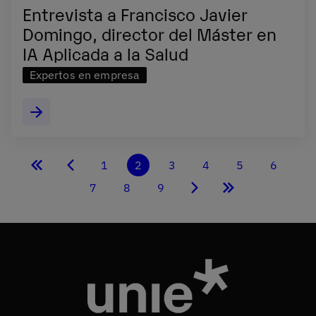
Entrevista a Francisco Javier
Domingo, director del Máster en
IA Aplicada a la Salud
Expertos en empresa
1
2
3
4
5
6
Primera
Página
Página
Página
Página
Página
Página
Página
página
anterior
actual
7
8
9
Página
Página
Página
Siguiente
Última
página
página