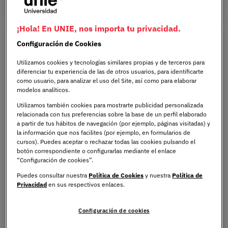
¡Hola! En UNIE, nos importa tu privacidad.
Configuración de Cookies
Utilizamos cookies y tecnologías similares propias y de terceros para
diferenciar tu experiencia de las de otros usuarios, para identificarte
como usuario, para analizar el uso del Site, así como para elaborar
modelos analíticos.
Utilizamos también cookies para mostrarte publicidad personalizada
relacionada con tus preferencias sobre la base de un perfil elaborado
a partir de tus hábitos de navegación (por ejemplo, páginas visitadas) y
la información que nos facilites (por ejemplo, en formularios de
cursos). Puedes aceptar o rechazar todas las cookies pulsando el
botón correspondiente o configurarlas mediante el enlace
“Configuración de cookies”.
28 de Mayo de 2026
Puedes consultar nuestra
Política de Cookies
y nuestra
Política de
Privacidad
en sus respectivos enlaces.
Oposiciones Derecho: todas las
opciones para graduados
Configuración de cookies
Bit Content