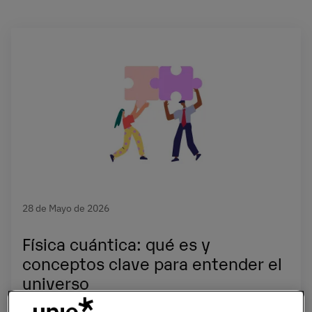
28 de Mayo de 2026
Física cuántica: qué es y
conceptos clave para entender el
universo