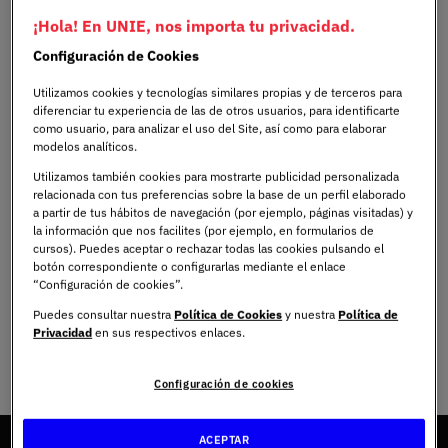
Escuela Superior de Ingeniería, Ciencia y
¡Hola! En UNIE, nos importa tu privacidad.
Tecnología
Configuración de Cookies
Utilizamos cookies y tecnologías similares propias y de terceros para
diferenciar tu experiencia de las de otros usuarios, para identificarte
Facultad de Ciencias Jurídicas y Relaciones
como usuario, para analizar el uso del Site, así como para elaborar
Internacionales
modelos analíticos.
Utilizamos también cookies para mostrarte publicidad personalizada
relacionada con tus preferencias sobre la base de un perfil elaborado
a partir de tus hábitos de navegación (por ejemplo, páginas visitadas) y
la información que nos facilites (por ejemplo, en formularios de
Facultad de Ciencias de la Educación
cursos). Puedes aceptar o rechazar todas las cookies pulsando el
botón correspondiente o configurarlas mediante el enlace
“Configuración de cookies”.
Puedes consultar nuestra
Política de Cookies
y nuestra
Política de
Privacidad
en sus respectivos enlaces.
Facultad de Ciencias Sociales y Aplicadas y de la
Comunicación
Configuración de cookies
ACEPTAR