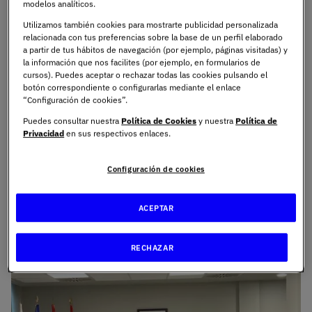
de Madrid,
Eugenio Ribón
y el Decano del Ilustre Colegio
modelos analíticos.
de Procuradores de Madrid,
Alberto García
. Este espacio
Utilizamos también cookies para mostrarte publicidad personalizada
dentro de la universidad como apuntaban los Decanos
relacionada con tus preferencias sobre la base de un perfil elaborado
a partir de tus hábitos de navegación (por ejemplo, páginas visitadas) y
del Ilustre Colegio de Abogados de Madrid y del Ilustre
la información que nos facilites (por ejemplo, en formularios de
Colegio de Procuradores de Madrid, es de vital
cursos). Puedes aceptar o rechazar todas las cookies pulsando el
importancia contar con este espacio para el ejercicio de
botón correspondiente o configurarlas mediante el enlace
“Configuración de cookies”.
la profesión, conocer los flujos y colocaciones dentro de
la Sala de Vistas supone una preparación a la realidad
Puedes consultar nuestra
Política de Cookies
y nuestra
Política de
Privacidad
en sus respectivos enlaces.
profesional.
Configuración de cookies
ACEPTAR
RECHAZAR