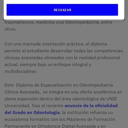
prevención, diagnóstico y tratamiento de pacientes
infantiles y adolescentes, incluyendo odontología del
RECHAZAR
bebe, rehabilitación neurooclusal, tratamiento de
traumatismos, medicina oral Odontopediatría, entre
otros.
Con una marcada orientación práctica, el diploma
permite al estudiante desarrollar todas las competencias
clínicas avanzadas alineadas con la realidad profesional
actual, siempre bajo un enfoque integral y
multidisciplinar.
Este Diploma de Especialización en Odontopediatría
Clínica Avanzada, se integra en una oferta académica en
plena expansión dentro del área odontológica de UNIE
Universidad. Tras el reciente
anuncio de la oficialidad
del Grado en Odontología
, la institución refuerza su
ecosistema formativo con los Másteres de Formación
Permanente en Ortodoncia Digital Avanzada y en