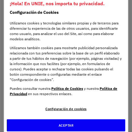
El
Barómetro de la Salud Bucodental en España 2025
,
¡Hola! En UNIE, nos importa tu privacidad.
alerta sobre la existencia de malos hábitos de higiene
Configuración de Cookies
bucodental en la población infantil, según un estudio
Utilizamos cookies y tecnologías similares propias y de terceros para
realizado por los Institutos Odontológicos. Esta situación
diferenciar tu experiencia de las de otros usuarios, para identificarte
subraya la urgencia de contar con profesionales
como usuario, para analizar el uso del Site, así como para elaborar
especializados en edades tempranas, orientada a
modelos analíticos.
garantizar la calidad asistencial, enfoque sus esfuerzos
Utilizamos también cookies para mostrarte publicidad personalizada
en la prevención para evitar complicaciones
relacionada con tus preferencias sobre la base de un perfil elaborado
a partir de tus hábitos de navegación (por ejemplo, páginas visitadas) y
bucodentales a largo plazo.
la información que nos facilites (por ejemplo, en formularios de
cursos). Puedes aceptar o rechazar todas las cookies pulsando el
botón correspondiente o configurarlas mediante el enlace
“Configuración de cookies”.
Formación especializada con enfoque clínico
Puedes consultar nuestra
Política de Cookies
y nuestra
Política de
Privacidad
en sus respectivos enlaces.
Con una carga lectiva de 35 créditos ECTS, el Diploma de
Especialización en Odontopediatría Clínica Avanzada
Configuración de cookies
comenzará su primera edición en octubre de 2026 con
una duración de 10 meses. El programa está diseñado
ACEPTAR
para profesionales que deseen profundizar en la