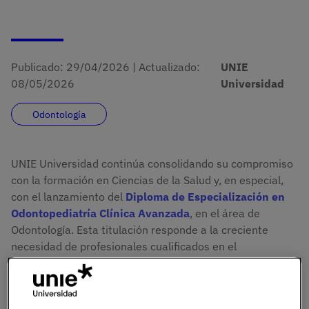
Publicado:
29/04/2026
|
Actualizado:
UNIE
08/05/2026
Universidad
Odontología
UNIE Universidad continúa consolidando su compromiso
con la formación en Ciencias de la Salud y, en especial,
con el lanzamiento del
Diploma de Especialización en
Odontopediatría Clínica Avanzada
, en el área de
Odontología. Esta titulación responde a la creciente
necesidad de profesionales cualificados en el
tratamiento odontológico infantil.