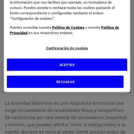
deportiva ha crecido exponencialmente en los últimos
la información que nos facilites (por ejemplo, en formularios de
cursos). Puedes aceptar o rechazar todas las cookies pulsando el
años, y con razón: el equilibrio entre la mente y el cuerpo
botón correspondiente o configurarlas mediante el enlace
es clave para alcanzar el máximo rendimiento. De hecho,
“Configuración de cookies”.
programas como el
Máster en Formación Permanente
Puedes consultar nuestra
Política de Cookies
y nuestra
Política de
en Psicología del Deporte de UNIE
están diseñados
Privacidad
en sus respectivos enlaces.
para formar a profesionales que deseen profundizar en
las complejas dinámicas psicológicas que afectan a los
Configuración de cookies
atletas.
ACEPTAR
¿Qué es la ansiedad
deportiva?
RECHAZAR
La ansiedad deportiva es una respuesta emocional que
surge en contextos de rendimiento físico y competitivo.
Se caracteriza por una mezcla de nerviosismo, inquietud
y tensión, que pueden afectar tanto al cuerpo como a la
mente. Aunque es natural sentir cierta presión antes de