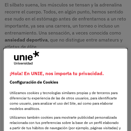
El silbato suena, los músculos se tensan y la adrenalina
recorre el cuerpo. Todos, en algún punto, hemos sentido
ese nudo en el estómago antes de enfrentarnos a un reto
importante, ya sea una carrera, un torneo o incluso un
entrenamiento. Una sensación, a veces conocida como
ansiedad deportiva
, que no distingue entre amateurs y
atletas de élite.
Este fenómeno no solo afecta cómo nos sentimos, sino
también cómo actuamos. ¿Por qué, entonces, una
¡Hola! En UNIE, nos importa tu privacidad.
preparación impecable puede desmoronarse bajo la
Configuración de Cookies
presión? ¿Qué diferencia a la ansiedad que impulsa hacia
la excelencia, de aquella que paraliza, en ocasiones, a los
Utilizamos cookies y tecnologías similares propias y de terceros para
mejores deportistas? Estas preguntas son más comunes
diferenciar tu experiencia de las de otros usuarios, para identificarte
como usuario, para analizar el uso del Site, así como para elaborar
de lo que creemos y, sorprendentemente, las respuestas
modelos analíticos.
suelen encontrarse más cerca de lo que imaginamos.
Utilizamos también cookies para mostrarte publicidad personalizada
relacionada con tus preferencias sobre la base de un perfil elaborado
Y es que, el interés por entender y gestionar la ansiedad
a partir de tus hábitos de navegación (por ejemplo, páginas visitadas) y