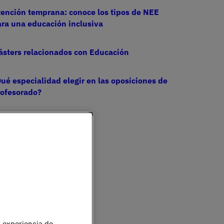
ención temprana: conoce los tipos de NEE
ra una educación inclusiva
ásters relacionados con Educación
ué especialidad elegir en las oposiciones de
rofesorado?
u experiencia de