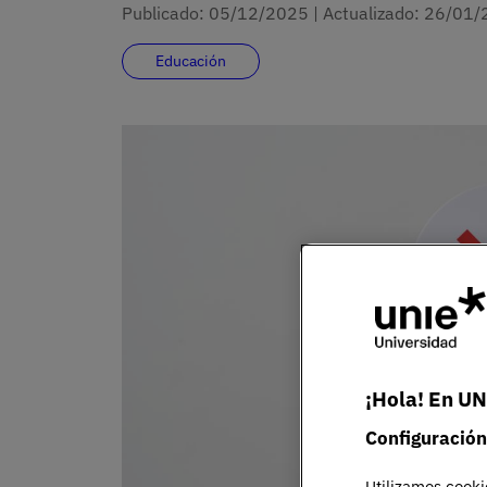
Publicado:
05/12/2025
|
Actualizado:
26/01/
Educación
Imagen
¡Hola! En UN
Configuración
Utilizamos cooki