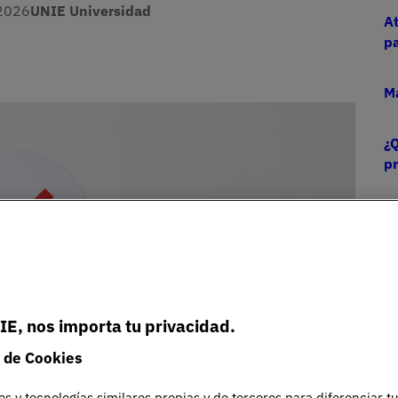
2026
UNIE Universidad
At
pa
M
¿Q
p
IE, nos importa tu privacidad.
 de Cookies
es y tecnologías similares propias y de terceros para diferenciar t