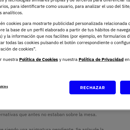
arios, para identificarte como usuario, para analizar el uso del Sit
 analíticos.
ién cookies para mostrarte publicidad personalizada relacionada 
re la base de un perfil elaborado a partir de tus hábitos de naveg
s) y la información que nos facilites (por ejemplo, en formularios 
ar todas las cookies pulsando el botón correspondiente o configu
ación de cookies”.
r nuestra
Política de Cookies
y nuestra
Política de Privacidad
en 
s y que se cuela en casi todo lo que hacemos.
acertar incluso cuando no sabemos muy bien qué
jes que empujan a ocultar los fallos, a corregirlos
n existido.
okies
RECHAZAR
no es una racha de aciertos, sino lo que ocurre
í, pero también fértil. Un territorio donde se afina el
alternativas que antes no estaban sobre la mesa.
gue siendo una asignatura pendiente. Se aplaude la