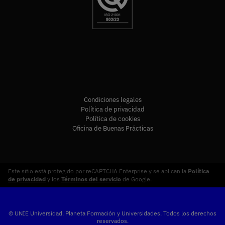
Condiciones legales
Política de privacidad
Política de cookies
Oficina de Buenas Prácticas
Este sitio está protegido por reCAPTCHA Enterprise y se aplican la
Política
de privacidad
y los
Términos del servicio
de Google.
© UNIE Universidad. Planeta Formación y Universidades. Todos los derechos
reservados.