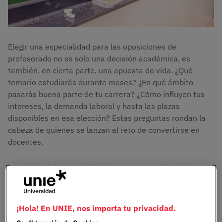
Elegir una especialidad para las oposiciones de
profesorado no es solo una decisión académica, es
también, en cierta parte, una apuesta de vida. ¿Qué
temario estudiarás durante meses? ¿En qué ámbito
pasarás buena parte de tu carrera? ¿Cómo influyen tus
intereses, la demanda laboral y hasta las plazas
disponibles en esa elección? Estas preguntas rondan la
cabeza de quienes se lanzan al reto de convertirse en
docentes.
La variedad de especialidades es muy amplia: desde
Matemáticas o Lengua y Literatura, que suelen acaparar
un gran volumen de plazas, hasta especialidades más
específicas y menos competidas como Pedagogía o
¡Hola! En UNIE, nos importa tu privacidad.
Formación y Orientación Laboral. Pero no se trata solo de