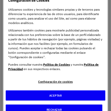
Configuración de Cookies
elegir las opciones más populares o las más fáciles;
detrás de cada decisión hay algunos factores que
Utilizamos cookies y tecnologías similares propias y de terceros para
también son importantes de considerar.
diferenciar tu experiencia de las de otros usuarios, para identificarte
como usuario, para analizar el uso del Site, así como para elaborar
modelos analíticos.
Si tienes interés en trabajar con alumnado que requiere
Utilizamos también cookies para mostrarte publicidad personalizada
una atención específica, programas de UNIE Universidad
relacionada con tus preferencias sobre la base de un perfil elaborado
como el
Máster Universitario en Necesidades
a partir de tus hábitos de navegación (por ejemplo, páginas visitadas) y
la información que nos facilites (por ejemplo, en formularios de
Educativas Especiales Online
pueden ser un
cursos). Puedes aceptar o rechazar todas las cookies pulsando el
complemento perfecto para tu preparación.
botón correspondiente o configurarlas mediante el enlace
“Configuración de cookies”.
Puedes consultar nuestra
Política de Cookies
y nuestra
Política de
¿Cuáles son las
Privacidad
en sus respectivos enlaces.
especialidades disponibles
Configuración de cookies
en las oposiciones de
profesorado?
ACEPTAR
RECHAZAR