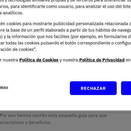
arios, para identificarte como usuario, para analizar el uso del Sit
 analíticos.
ién cookies para mostrarte publicidad personalizada relacionada 
re la base de un perfil elaborado a partir de tus hábitos de naveg
s) y la información que nos facilites (por ejemplo, en formularios 
ar todas las cookies pulsando el botón correspondiente o configu
ación de cookies”.
as en una buena receta: pueden marcar la diferencia
r nuestra
Política de Cookies
y nuestra
Política de Privacidad
en 
los son como esos ingredientes que no puedes omitir,
sempeñar su profesión en un campo concreto, y la
 No todos los másteres son iguales. Algunos son como
ormal en algo excepcional. No son obligatorios, pero
okies
RECHAZAR
os másters más importantes, algunos de ellos
. Por eso hemos escrito esta pequeña guía para que
cterísticas y beneficios.