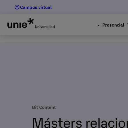
Pasar
Campus virtual
al
contenido
principal
Presencial
Bit Content
Másters relaci