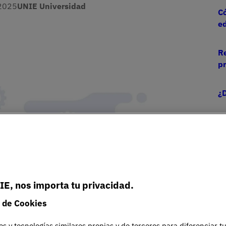
2025
UNIE Universidad
Có
ed
Re
p
¿D
¿C
IE, nos importa tu privacidad.
 de Cookies
es y tecnologías similares propias y de terceros para diferenciar t