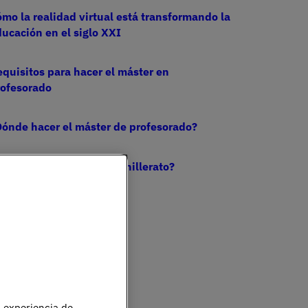
mo la realidad virtual está transformando la
ucación en el siglo XXI
quisitos para hacer el máster en
rofesorado
ónde hacer el máster de profesorado?
ómo ser profesor de Bachillerato?
u experiencia de