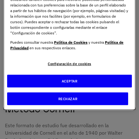
relacionada con tus preferencias sobre la base de un perfil elaborado
Los mejores métodos para
a partir de tus hábitos de navegación (por ejemplo, páginas visitadas) y
la información que nos facilites (por ejemplo, en formularios de
tomar apuntes en clase
cursos). Puedes aceptar o rechazar todas las cookies pulsando el
botón correspondiente o configurarlas mediante el enlace
“Configuración de cookies”.
Tomar buenos apuntes es una tarea imprescindible para
Puedes consultar nuestra
Política de Cookies
y nuestra
Política de
el éxito académico y profesional. Pero, ¿sabías que hay
Privacidad
en sus respectivos enlaces.
diferentes métodos que puedes utilizar según tus
necesidades y preferencias? Te presentamos las cuatro
Configuración de cookies
técnicas más populares y efectivas que te ayudarán a
sacar el mayor rendimiento de tu estudio y de tus
ACEPTAR
apuntes.
RECHAZAR
Método Cornell
Este formato de estudio fue desarrollado en la
Universidad de Cornell en el año de 1940 por Walter