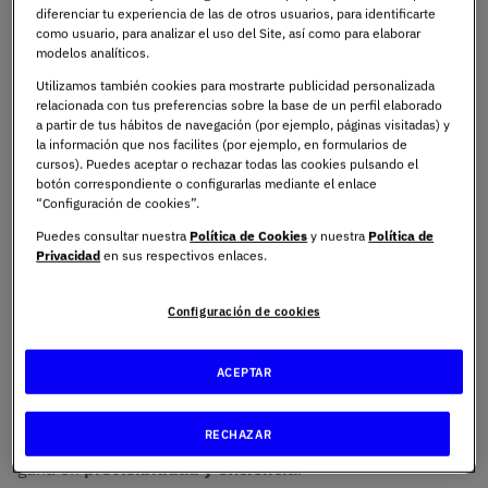
diferenciar tu experiencia de las de otros usuarios, para identificarte
como usuario, para analizar el uso del Site, así como para elaborar
Su objetivo es organizar el trabajo, definir
modelos analíticos.
responsabilidades y garantizar estándares de calidad. En
Utilizamos también cookies para mostrarte publicidad personalizada
otras palabras, proporcionan un marco que aporta
relacionada con tus preferencias sobre la base de un perfil elaborado
a partir de tus hábitos de navegación (por ejemplo, páginas visitadas) y
orden, trazabilidad y control
al desarrollo tecnológico.
la información que nos facilites (por ejemplo, en formularios de
cursos). Puedes aceptar o rechazar todas las cookies pulsando el
Aplicar una metodología permite:
botón correspondiente o configurarlas mediante el enlace
“Configuración de cookies”.
Puedes consultar nuestra
Política de Cookies
y nuestra
Política de
Reducir
riesgos técnicos
.
Privacidad
en sus respectivos enlaces.
Controlar tiempos y presupuestos.
Configuración de cookies
Mejorar la comunicación entre equipos.
Asegurar la calidad del producto final.
ACEPTAR
Sin una metodología clara, el desarrollo puede volverse
RECHAZAR
improvisado. Con una estructura definida, el proyecto
gana en
previsibilidad y eficiencia
.