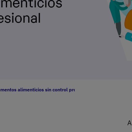
imenticios
esional
mentos alimenticios sin control profesional
A