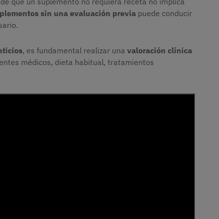
 de que un suplemento no requiera receta no implica
plementos sin una evaluación previa
puede conducir
ario.
ticios
, es fundamental realizar una
valoración clínica
ntes médicos, dieta habitual, tratamientos