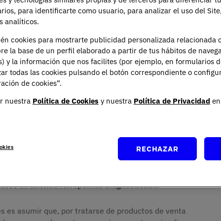
arios, para identificarte como usuario, para analizar el uso del Sit
 analíticos.
mentos alimenticios y
ién cookies para mostrarte publicidad personalizada relacionada 
re la base de un perfil elaborado a partir de tus hábitos de naveg
os
s) y la información que nos facilites (por ejemplo, en formularios 
ar todas las cookies pulsando el botón correspondiente o configu
ación de cookies”.
diseñados para
complementar la dieta
. Pueden
r nuestra
Política de Cookies
y nuestra
Política de Privacidad
en 
idos grasos, fibra o extractos de plantas, y se
polvos o líquidos.
okies
RECHAZAR
quilibrada, sino aportar nutrientes en situaciones
e necesidades fisiológicas o determinadas patologías.
D puede estar indicada en personas con niveles bajos
 casos de
anemia ferropénica diagnosticada
.
s es asumir que, por tratarse de productos de venta