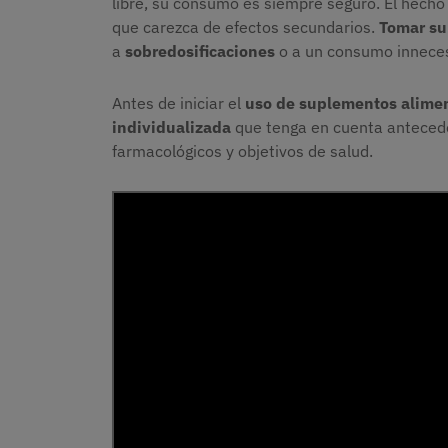
libre, su consumo es siempre seguro. El hecho
que carezca de efectos secundarios.
Tomar su
a
sobredosificaciones
o a un consumo inneces
Antes de iniciar el
uso de suplementos alimen
individualizada
que tenga en cuenta antecede
farmacológicos y objetivos de salud.