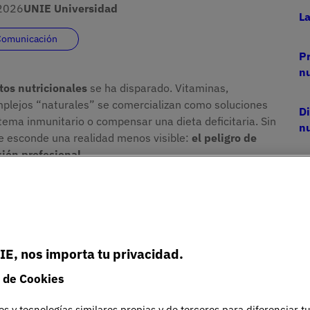
2026
UNIE Universidad
La
 Comunicación
Pr
nu
os nutricionales
se ha disparado. Vitaminas,
mplejos “naturales” se comercializan como soluciones
Di
stema inmunitario o compensar una dieta deficitaria. Sin
nu
e esconde una realidad menos visible:
el peligro de
ión profesional
.
 en redes sociales y la creciente cultura del
suplementos
por recomendación de influencers,
tar previamente con un profesional sanitario. Esta
nteracciones farmacológicas
y complicaciones en
IE, nos importa tu privacidad.
 de Cookies
cuándo están indicados y cuáles son los
riesgos de los
promover un
uso responsable y seguro
.
es y tecnologías similares propias y de terceros para diferenciar t