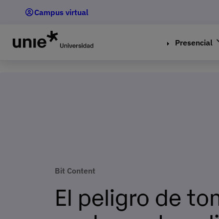
Pasar
Campus virtual
al
contenido
principal
Presencial
Bit Content
El peligro de to