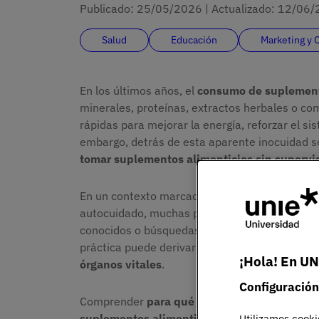
Publicado:
25/05/2026
|
Actualizado:
12/06/
Salud
Educación
Marketing y
En los últimos años, el
consumo de suplement
minerales, proteínas, extractos herbales o co
rápidas para mejorar la energía, reforzar el si
embargo, detrás de esta aparente inocuidad s
tomar suplementos alimenticios sin supervis
En un contexto marcado por la sobreinformación
autocuidado, muchas personas deciden
usar 
conocidos o búsquedas en internet, sin consul
práctica puede derivar en
efectos adversos
,
i
¡Hola! En UN
órganos vitales
.
Configuración
Comprender
para qué son los suplementos
, 
suplementos alimenticios
es esencial para 
Utilizamos cooki