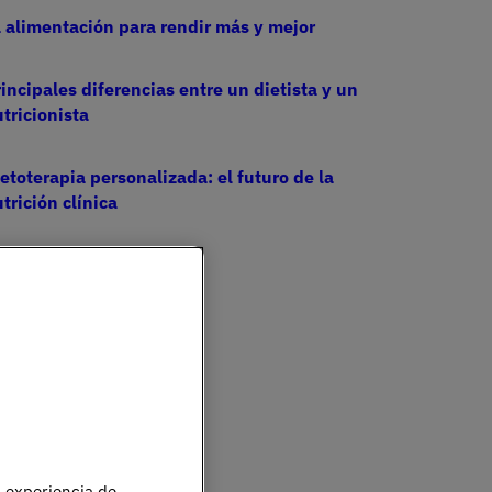
 alimentación para rendir más y mejor
incipales diferencias entre un dietista y un
tricionista
etoterapia personalizada: el futuro de la
trición clínica
u experiencia de