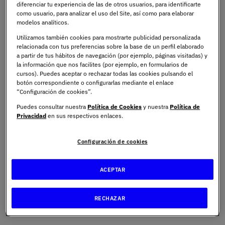
profundizar tanto en teoría como práctica, con
diferenciar tu experiencia de las de otros usuarios, para identificarte
como usuario, para analizar el uso del Site, así como para elaborar
laboratorios, modelización y tecnología experimental. Y el
modelos analíticos.
Grado en Matemáticas
no se queda atrás, con
Utilizamos también cookies para mostrarte publicidad personalizada
aplicaciones que van del análisis puro a lo computacional
relacionada con tus preferencias sobre la base de un perfil elaborado
y financiero.
a partir de tus hábitos de navegación (por ejemplo, páginas visitadas) y
la información que nos facilites (por ejemplo, en formularios de
cursos). Puedes aceptar o rechazar todas las cookies pulsando el
¿Qué son las profesiones
botón correspondiente o configurarlas mediante el enlace
“Configuración de cookies”.
STEM y por qué están en
Puedes consultar nuestra
Política de Cookies
y nuestra
Política de
Privacidad
en sus respectivos enlaces.
auge?
Configuración de cookies
De nicho técnico a columna
ACEPTAR
vertebral del mercado
RECHAZAR
laboral