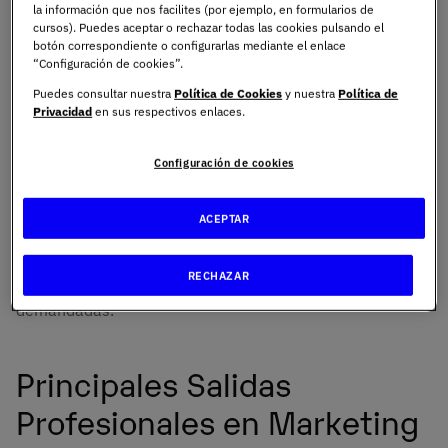
la información que nos facilites (por ejemplo, en formularios de
otras personas, este tipo de marketing es fundamental
cursos). Puedes aceptar o rechazar todas las cookies pulsando el
para cualquier empresa que quiera tener éxito, y es que
botón correspondiente o configurarlas mediante el enlace
“Configuración de cookies”.
estar presente y visible en el entorno digital se ha vuelto
imprescindible. Las empresas invierten cada vez más en
Puedes consultar nuestra
Política de Cookies
y nuestra
Política de
Privacidad
en sus respectivos enlaces.
marketing digital porque les permite llegar a su público
objetivo de manera eficiente y medir el impacto de sus
campañas en tiempo real.
Configuración de cookies
Pero, ¿cuáles son las mejores salidas profesionales en el
ACEPTAR
marketing digital?. Con el crecimiento de este campo, han
surgido muchas oportunidades laborales. A continuación,
RECHAZAR
te queremos explicar algunas de las principales y más
demandadas.
Principales Salidas
Profesionales en Marketing