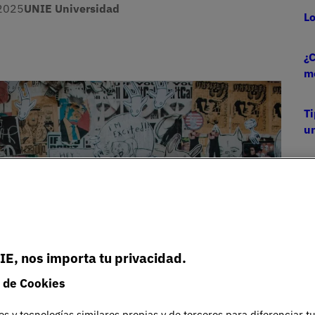
2025
UNIE Universidad
Lo
¿C
m
Ti
un
IE, nos importa tu privacidad.
 de Cookies
es y tecnologías similares propias y de terceros para diferenciar t