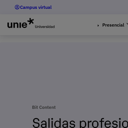
Pasar
Campus virtual
al
contenido
principal
Presencial
Bit Content
Salidas profesi