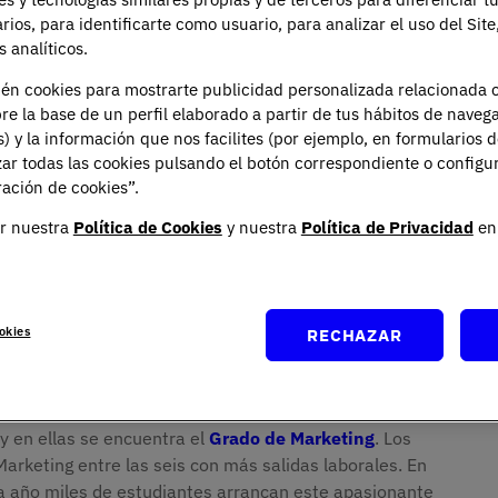
arios, para identificarte como usuario, para analizar el uso del Sit
 analíticos.
ién cookies para mostrarte publicidad personalizada relacionada 
re la base de un perfil elaborado a partir de tus hábitos de naveg
s) y la información que nos facilites (por ejemplo, en formularios 
ar todas las cookies pulsando el botón correspondiente o configu
ación de cookies”.
ferencias juegan un papel importante. Aquí entran los
r nuestra
Política de Cookies
y nuestra
Política de Privacidad
en 
udiantes deciden dentro de un pequeño grupo de
raído. Pero en la decisión cuentan otros factores de
da grado o qué nivel de demanda hay en el mercado
okies
RECHAZAR
tina alguna de las carreras más demandadas por los
mayor empleabilidad. La rama económica y de comercio
y en ellas se encuentra el
Grado de Marketing
. Los
arketing entre las seis con más salidas laborales. En
da año miles de estudiantes arrancan este apasionante