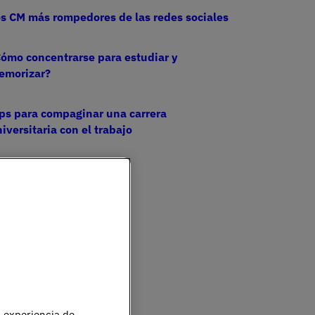
s CM más rompedores de las redes sociales
ómo concentrarse para estudiar y
emorizar?
ps para compaginar una carrera
iversitaria con el trabajo
u experiencia de