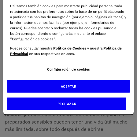
abreviaturas como
CAD
o
EXP
.
Utilizamos también cookies para mostrarte publicidad personalizada
relacionada con tus preferencias sobre la base de un perfil elaborado
La clave está en una idea que suele pasar desapercibida.
a partir de tus hábitos de navegación (por ejemplo, páginas visitadas) y
la información que nos facilites (por ejemplo, en formularios de
La caducidad no se calcula pensando en cómo
cursos). Puedes aceptar o rechazar todas las cookies pulsando el
guardamos el medicamento en casa, dentro de un cajón
botón correspondiente o configurarlas mediante el enlace
del baño, expuesto a humedad o a cambios de
“Configuración de cookies”.
temperatura.
Se establece mediante estudios de
Puedes consultar nuestra
Política de Cookies
y nuestra
Política de
estabilidad realizados en condiciones controladas
. Por
Privacidad
en sus respectivos enlaces.
eso, cuando el envase indica una fecha, esa garantía solo
se mantiene si el producto ha estado conservado como
Configuración de cookies
marca el prospecto.
ACEPTAR
En España, además, los medicamentos tienen un
límite
máximo legal de caducidad de cinco años
, aunque
RECHAZAR
muchos productos cuentan con plazos más cortos.
Colirios, jarabes reconstituidos, antibióticos líquidos o
preparados sensibles pueden tener una vida útil mucho
más limitada, sobre todo después de abrirse.