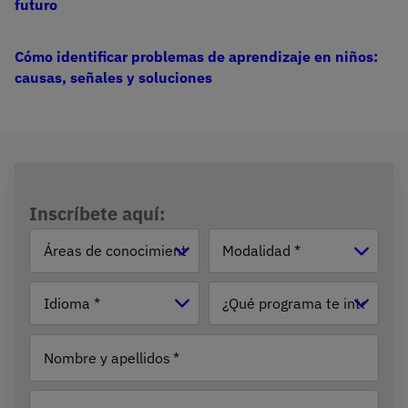
futuro
Cómo identificar problemas de aprendizaje en niños:
causas, señales y soluciones
Inscríbete aquí:
Áreas de
Modalidad
conocimiento
Idioma
¿Qué
programa
te
Nombre y apellidos
interesa?