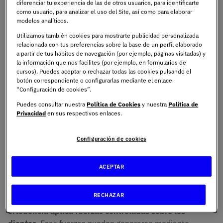
diferenciar tu experiencia de las de otros usuarios, para identificarte
En una primera valoración,
el especialista suele analizar
como usuario, para analizar el uso del Site, así como para elaborar
varios aspectos clave
.
modelos analíticos.
Utilizamos también cookies para mostrarte publicidad personalizada
Alineación dental
y presencia de apiñamiento o
relacionada con tus preferencias sobre la base de un perfil elaborado
a partir de tus hábitos de navegación (por ejemplo, páginas visitadas) y
espacios.
la información que nos facilites (por ejemplo, en formularios de
cursos). Puedes aceptar o rechazar todas las cookies pulsando el
Tipo de mordida
y forma en la que encajan ambas
botón correspondiente o configurarlas mediante el enlace
arcadas.
“Configuración de cookies”.
Puedes consultar nuestra
Política de Cookies
y nuestra
Política de
Relación entre maxilar y mandíbula
.
Privacidad
en sus respectivos enlaces.
Estado de encías, esmalte y piezas dentales
.
Configuración de cookies
Edad del paciente
y posible crecimiento pendiente.
ACEPTAR
Hábitos orales
que puedan influir en el tratamiento.
RECHAZAR
Para lograr los desplazamientos necesarios,
la
ortodoncia aplica fuerzas controladas sobre los
dientes
. Esas fuerzas pueden generarse mediante