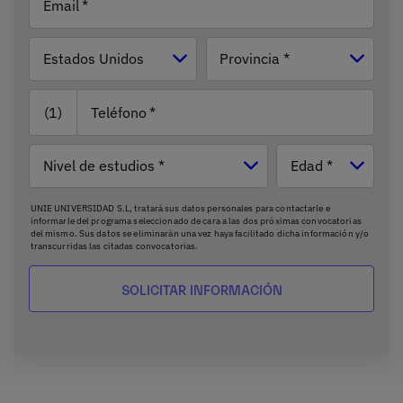
Email
País
Estados Unidos
Provincia *
(1)
Teléfono
Nivel de
Edad
estudios
UNIE UNIVERSIDAD S.L, tratará sus datos personales para contactarle e
informarle del programa seleccionado de cara a las dos próximas convocatorias
del mismo. Sus datos se eliminarán una vez haya facilitado dicha información y/o
transcurridas las citadas convocatorias.
Ud. podrá ejercer los derechos de acceso, supresión, rectificación, oposición,
limitación y portabilidad, mediante carta a UNIE UNIVERSIDAD S.L - Apartado de
Correos 221 de Barcelona, o remitiendo un email a
rgpd@universidadunie.com
.
Asimismo, cuando lo considere oportuno podrá presentar una reclamación ante
la Agencia Española de protección de datos.
Podrá ponerse en contacto con nuestro Delegado de Protección de Datos
mediante escrito dirigido a
dpo@planeta.es
o a Grupo Planeta, At.: Delegado de
Protección de Datos, Avda. Diagonal 662-664, 08034 Barcelona .