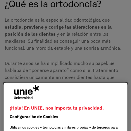
¿Qué es la ortodoncia?
La ortodoncia es la especialidad odontológica que
estudia, previene y corrige las alteraciones en la
posición de los dientes
y en la relación entre los
maxilares. Su finalidad es conseguir una boca más
funcional, una mordida estable y una sonrisa armónica.
Durante años se ha simplificado mucho su papel. Se
hablaba de “ponerse aparato” como si el tratamiento
consistiera únicamente en mover dientes hasta que
quedaran rectos. En realidad, el trabajo ortodóncico
empieza mucho antes. Primero hay que estudiar cómo
muerde el paciente, cuánto espacio hay en la arcada, qué
relación existe entre el maxilar superior y la mandíbula,
¡Hola! En UNIE, nos importa tu privacidad.
cómo están las encías y qué movimientos son viables sin
Configuración de Cookies
comprometer la salud dental.
Utilizamos cookies y tecnologías similares propias y de terceros para