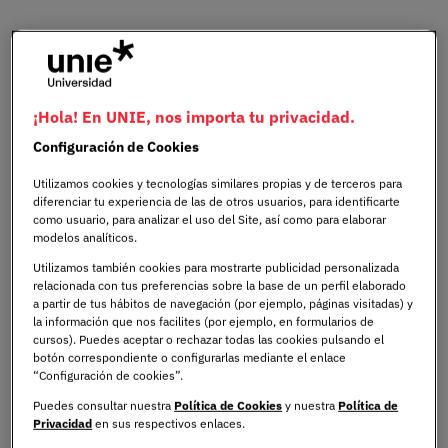
Ingresos de los Profesores
de Primaria: Panorama
General
¡Hola! En UNIE, nos importa tu privacidad.
Configuración de Cookies
En el contexto del sistema educativo de España, que en
Utilizamos cookies y tecnologías similares propias y de terceros para
2023 cuenta con aproximadamente 45,000 colegios, los
diferenciar tu experiencia de las de otros usuarios, para identificarte
ingresos de los profesores de primaria son un factor
como usuario, para analizar el uso del Site, así como para elaborar
modelos analíticos.
crucial para la calidad y eficacia de la educación. Esta
cifra notable de instituciones educativas no solo refleja el
Utilizamos también cookies para mostrarte publicidad personalizada
relacionada con tus preferencias sobre la base de un perfil elaborado
compromiso de España con la accesibilidad y la
a partir de tus hábitos de navegación (por ejemplo, páginas visitadas) y
diversidad educativa, sino que también destaca la
la información que nos facilites (por ejemplo, en formularios de
importancia de la inversión en el capital humano
cursos). Puedes aceptar o rechazar todas las cookies pulsando el
botón correspondiente o configurarlas mediante el enlace
docente.
“Configuración de cookies”.
Puedes consultar nuestra
Política de Cookies
y nuestra
Política de
En un panorama donde la competencia y la calidad son
Privacidad
en sus respectivos enlaces.
fundamentales, España se esfuerza por mantener