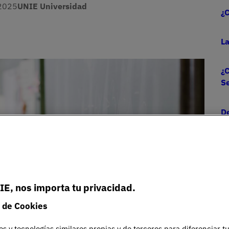
2025
UNIE Universidad
¿C
L
Imagen
¿C
S
De
pa
un
IE, nos importa tu privacidad.
 de Cookies
es y tecnologías similares propias y de terceros para diferenciar t