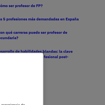
ómo ser profesor de FP?
as 5 profesiones más demandadas en España
on qué carreras puedo ser profesor de
ecundaria?
sarrollo de habilidades blandas: la clave
ra triunfar en la vida profesional post-
iversitaria
u experiencia de