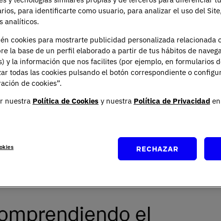
arios, para identificarte como usuario, para analizar el uso del Sit
 analíticos.
ién cookies para mostrarte publicidad personalizada relacionada 
re la base de un perfil elaborado a partir de tus hábitos de naveg
s) y la información que nos facilites (por ejemplo, en formularios 
ar todas las cookies pulsando el botón correspondiente o configu
ación de cookies”.
ca asumir distintos roles, responsabilidades y desafíos.
r nuestra
Política de Cookies
y nuestra
Política de Privacidad
en 
, sino también de adaptarse a las características,
ue son muy diferentes en cada etapa. Además, el
r los cambios curriculares, metodológicos y
a secundaria. ¿Cómo hacerlo de forma eficaz y
okies
RECHAZAR
e este post algunas estrategias y consejos clave para
 a secundaria y mejorar tu práctica docente.
comprendiendo el