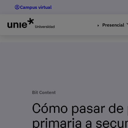
Pasar
Campus virtual
al
contenido
principal
Presencial
Bit Content
Cómo pasar de 
primaria a secu