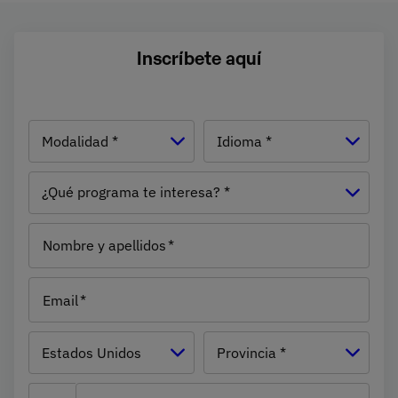
del 30 de junio de 2026.
Inscríbete aquí
Modalidad
Idioma
¿Qué
programa
te
Nombre y apellidos
interesa?
Email
País
Estados Unidos
Provincia *