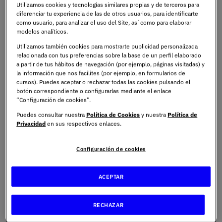
ciberacoso y los delitos digitales.
Objetivo:
Utilizamos cookies y tecnologías similares propias y de terceros para
Presentar ideas innovadoras para prevenir y actuar
diferenciar tu experiencia de las de otros usuarios, para identificarte
como usuario, para analizar el uso del Site, así como para elaborar
contra delitos digitales como el sexting o el phishing.
modelos analíticos.
La inteligencia artificial como herramienta de
Utilizamos también cookies para mostrarte publicidad personalizada
cooperación internacional: oportunidades y
relacionada con tus preferencias sobre la base de un perfil elaborado
a partir de tus hábitos de navegación (por ejemplo, páginas visitadas) y
desafíos
. Objetivo: Analizar cómo la IA puede ayudar
la información que nos facilites (por ejemplo, en formularios de
en la cooperación internacional (gestión de desastres
cursos). Puedes aceptar o rechazar todas las cookies pulsando el
naturales, salud global, etc.).
botón correspondiente o configurarlas mediante el enlace
“Configuración de cookies”.
Puedes consultar nuestra
Política de Cookies
y nuestra
Política de
Privacidad
en sus respectivos enlaces.
¿Qué podrás ganar?
Configuración de cookies
3 Finalistas (Ganadores):
Ayuda del 50%
para la
matrícula del primer año en UNIE y diploma de
¿Qué buscamos?
ACEPTAR
reconocimiento.
Se valorará la originalidad y creatividad en el
RECHAZAR
enfoque del tema, así como el rigor jurídico y
Proceso de inscripción