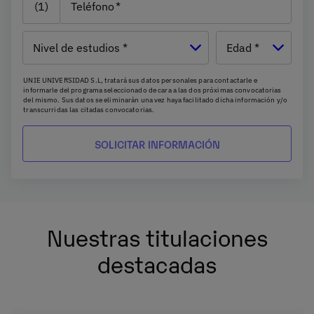
(1)
Teléfono
Nivel de
Edad
estudios
UNIE UNIVERSIDAD S.L, tratará sus datos personales para contactarle e
informarle del programa seleccionado de cara a las dos próximas convocatorias
del mismo. Sus datos se eliminarán una vez haya facilitado dicha información y/o
transcurridas las citadas convocatorias.
Ud. podrá ejercer los derechos de acceso, supresión, rectificación, oposición,
limitación y portabilidad, mediante carta a UNIE UNIVERSIDAD S.L - Apartado de
Correos 221 de Barcelona, o remitiendo un email a
rgpd@universidadunie.com
.
Asimismo, cuando lo considere oportuno podrá presentar una reclamación ante
la Agencia Española de protección de datos.
Podrá ponerse en contacto con nuestro Delegado de Protección de Datos
mediante escrito dirigido a
dpo@planeta.es
o a Grupo Planeta, At.: Delegado de
Protección de Datos, Avda. Diagonal 662-664, 08034 Barcelona .
Nuestras titulaciones
destacadas