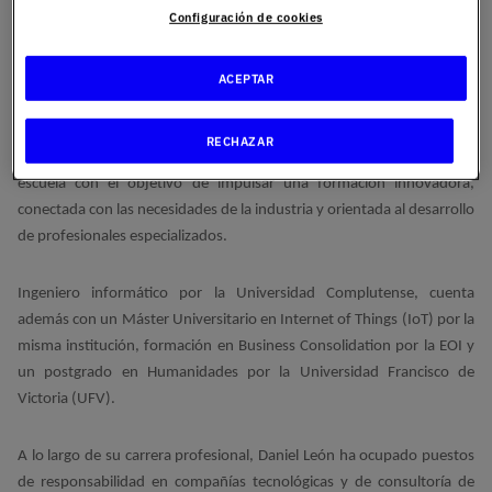
empresa y los retos de la industria
Configuración de cookies
UNIE Universidad, perteneciente a la red de educación superior
ACEPTAR
Planeta Formación y Universidades, ha nombrado a Daniel León
como director de la
Escuela Superior de Ingeniería, Ciencia y
Tecnología
. Con más de tres décadas de experiencia internacional en
RECHAZAR
los ámbitos tecnológico, empresarial y académico, León liderará esta
escuela con el objetivo de impulsar una formación innovadora,
conectada con las necesidades de la industria y orientada al desarrollo
de profesionales especializados.
Ingeniero informático por la Universidad Complutense, cuenta
además con un Máster Universitario en Internet of Things (IoT) por la
misma institución, formación en Business Consolidation por la EOI y
un postgrado en Humanidades por la Universidad Francisco de
Victoria (UFV).
A lo largo de su carrera profesional, Daniel León ha ocupado puestos
de responsabilidad en compañías tecnológicas y de consultoría de