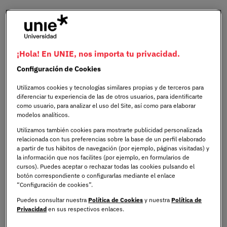
Publicado:
25/05/2026
|
Actualizado:
UNIE
¡Hola! En UNIE, nos importa tu privacidad.
26/05/2026
Universidad
Configuración de Cookies
Utilizamos cookies y tecnologías similares propias y de terceros para
El experto en tecnología, innovación y transformación
diferenciar tu experiencia de las de otros usuarios, para identificarte
digital cuenta con más de tres décadas de experiencia
como usuario, para analizar el uso del Site, así como para elaborar
modelos analíticos.
internacional en empresa y educación superior
Utilizamos también cookies para mostrarte publicidad personalizada
Daniel León ha desarrollado su trayectoria profesional
relacionada con tus preferencias sobre la base de un perfil elaborado
a partir de tus hábitos de navegación (por ejemplo, páginas visitadas) y
en compañías como HP, EY, Vodafone y Philips/Origin,
la información que nos facilites (por ejemplo, en formularios de
además de ocupar cargos académicos de
cursos). Puedes aceptar o rechazar todas las cookies pulsando el
botón correspondiente o configurarlas mediante el enlace
responsabilidad en la UFV
“Configuración de cookies”.
Puedes consultar nuestra
Política de Cookies
y nuestra
Política de
En su nuevo rol, reforzará la apuesta de UNIE por una
Privacidad
en sus respectivos enlaces.
formación tecnológica conectada con la innovación, la